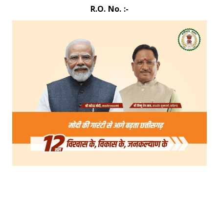
R.O. No. :-