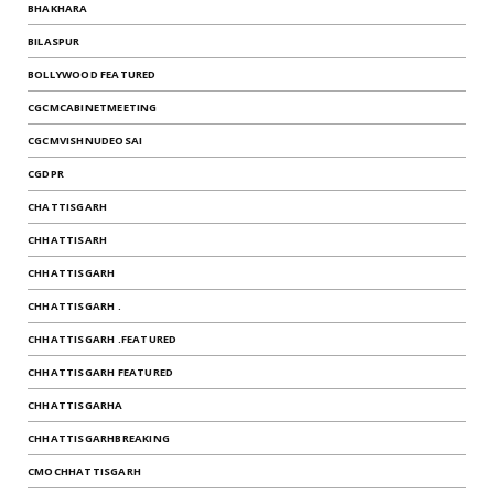
BHAKHARA
BILASPUR
BOLLYWOOD FEATURED
CGCMCABINETMEETING
CGCMVISHNUDEOSAI
CGDPR
CHATTISGARH
CHHATTISARH
CHHATTISGARH
CHHATTISGARH .
CHHATTISGARH .FEATURED
CHHATTISGARH FEATURED
CHHATTISGARHA
CHHATTISGARHBREAKING
CMOCHHATTISGARH