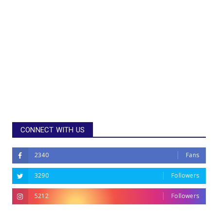
CONNECT WITH US
2340
Fans
3290
Followers
5212
Followers