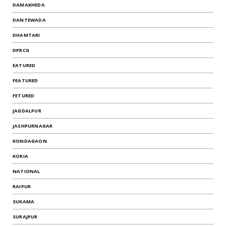
DAMAKHEDA
DANTEWADA
DHAMTARI
DPRCG
EATURED
FEATURED
FETURED
JAGDALPUR
JASHPURNAGAR
KONDAGAON
KORIA
NATIONAL
RAIPUR
SUKAMA
SURAJPUR