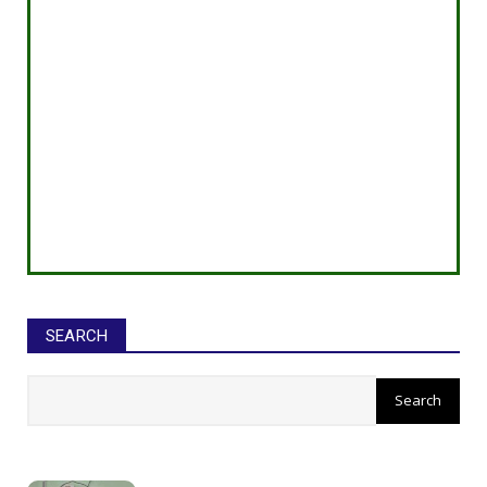
SEARCH
सीईओ ने घोटाले कर बनाई करोड़ों की
संपत्ति, ED छापे में खुलासा