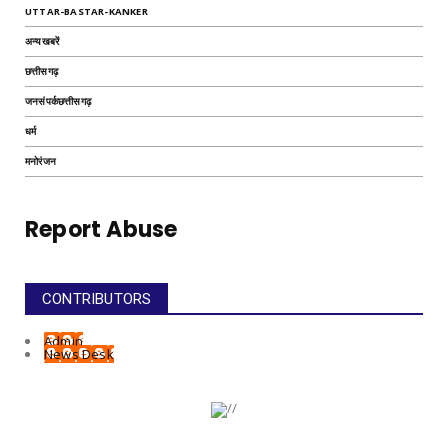
UTTAR-BASTAR-KANKER
अन्यखबरें
छत्तीसगढ़
जनसंपर्कछत्तीसगढ़
धर्म
मनोरंजन
Report Abuse
CONTRIBUTORS
Admin
News Desk