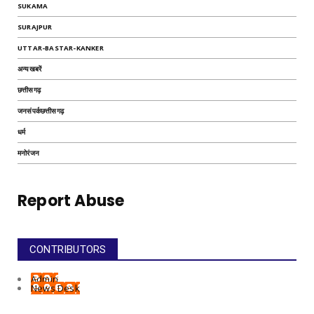
SUKAMA
SURAJPUR
UTTAR-BASTAR-KANKER
अन्यखबरें
छत्तीसगढ़
जनसंपर्कछत्तीसगढ़
धर्म
मनोरंजन
Report Abuse
CONTRIBUTORS
Admin
News Desk