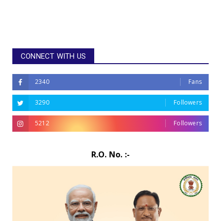
CONNECT WITH US
2340
Fans
3290
Followers
5212
Followers
R.O. No. :-