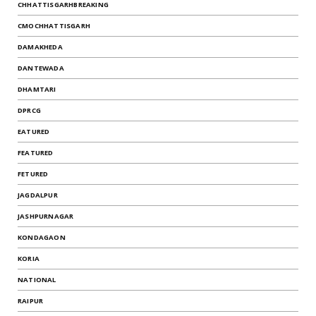
CHHATTISGARHBREAKING
CMOCHHATTISGARH
DAMAKHEDA
DANTEWADA
DHAMTARI
DPRCG
EATURED
FEATURED
FETURED
JAGDALPUR
JASHPURNAGAR
KONDAGAON
KORIA
NATIONAL
RAIPUR