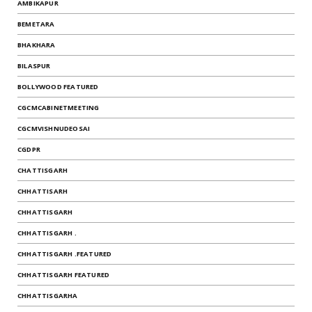
AMBIKAPUR
BEMETARA
BHAKHARA
BILASPUR
BOLLYWOOD FEATURED
CGCMCABINETMEETING
CGCMVISHNUDEOSAI
CGDPR
CHATTISGARH
CHHATTISARH
CHHATTISGARH
CHHATTISGARH .
CHHATTISGARH .FEATURED
CHHATTISGARH FEATURED
CHHATTISGARHA