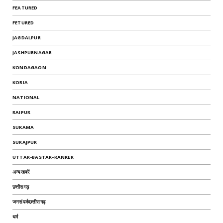
FEATURED
FETURED
JAGDALPUR
JASHPURNAGAR
KONDAGAON
KORIA
NATIONAL
RAIPUR
SUKAMA
SURAJPUR
UTTAR-BASTAR-KANKER
अन्यखबरें
छत्तीसगढ़
जनसंपर्कछत्तीसगढ़
धर्म