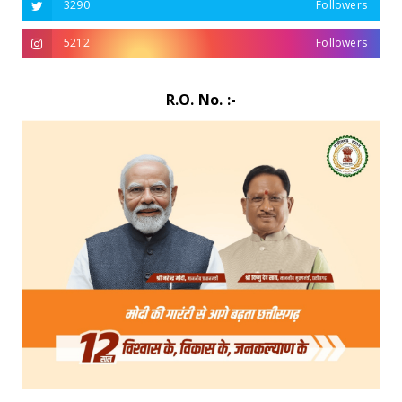
3290
Followers
5212
Followers
R.O. No. :-