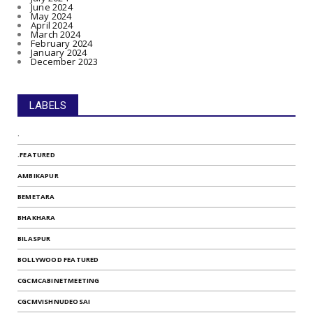
June 2024
May 2024
April 2024
March 2024
February 2024
January 2024
December 2023
LABELS
.
.FEATURED
AMBIKAPUR
BEMETARA
BHAKHARA
BILASPUR
BOLLYWOOD FEATURED
CGCMCABINETMEETING
CGCMVISHNUDEOSAI