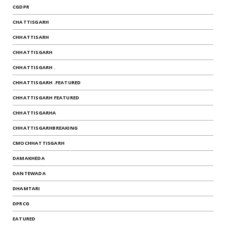
CGDPR
CHATTISGARH
CHHATTISARH
CHHATTISGARH
CHHATTISGARH .
CHHATTISGARH .FEATURED
CHHATTISGARH FEATURED
CHHATTISGARHA
CHHATTISGARHBREAKING
CMOCHHATTISGARH
DAMAKHEDA
DANTEWADA
DHAMTARI
DPRCG
EATURED