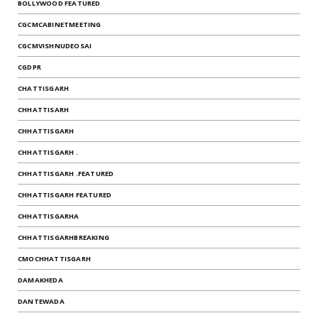
BOLLYWOOD FEATURED
CGCMCABINETMEETING
CGCMVISHNUDEOSAI
CGDPR
CHATTISGARH
CHHATTISARH
CHHATTISGARH
CHHATTISGARH .
CHHATTISGARH .FEATURED
CHHATTISGARH FEATURED
CHHATTISGARHA
CHHATTISGARHBREAKING
CMOCHHATTISGARH
DAMAKHEDA
DANTEWADA