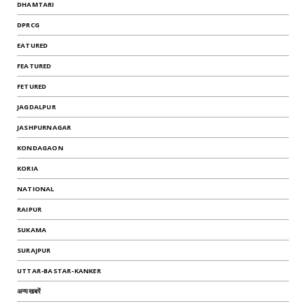
DHAMTARI
DPRCG
EATURED
FEATURED
FETURED
JAGDALPUR
JASHPURNAGAR
KONDAGAON
KORIA
NATIONAL
RAIPUR
SUKAMA
SURAJPUR
UTTAR-BASTAR-KANKER
अन्यखबरें