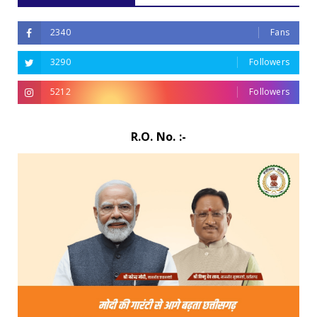
2340
Fans
3290
Followers
5212
Followers
R.O. No. :-