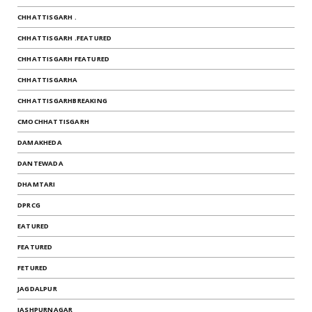
CHHATTISGARH .
CHHATTISGARH .FEATURED
CHHATTISGARH FEATURED
CHHATTISGARHA
CHHATTISGARHBREAKING
CMOCHHATTISGARH
DAMAKHEDA
DANTEWADA
DHAMTARI
DPRCG
EATURED
FEATURED
FETURED
JAGDALPUR
JASHPURNAGAR