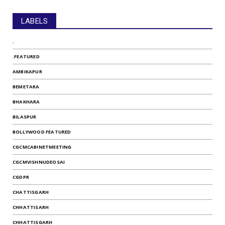
LABELS
.
.FEATURED
AMBIKAPUR
BEMETARA
BHAKHARA
BILASPUR
BOLLYWOOD FEATURED
CGCMCABINETMEETING
CGCMVISHNUDEOSAI
CGDPR
CHATTISGARH
CHHATTISARH
CHHATTISGARH