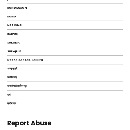
KONDAGAON
KORIA
NATIONAL
RAIPUR
SUKAMA
SURAJPUR
UTTAR-BASTAR-KANKER
अन्यखबरें
छत्तीसगढ़
जनसंपर्कछत्तीसगढ़
धर्म
मनोरंजन
Report Abuse