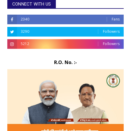
CONNECT WITH US
2340
Fans
3290
Followers
5212
Followers
R.O. No. :-