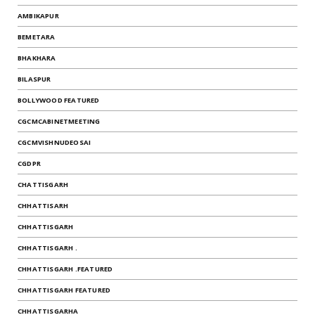
AMBIKAPUR
BEMETARA
BHAKHARA
BILASPUR
BOLLYWOOD FEATURED
CGCMCABINETMEETING
CGCMVISHNUDEOSAI
CGDPR
CHATTISGARH
CHHATTISARH
CHHATTISGARH
CHHATTISGARH .
CHHATTISGARH .FEATURED
CHHATTISGARH FEATURED
CHHATTISGARHA