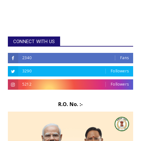
CONNECT WITH US
2340
Fans
3290
Followers
5212
Followers
R.O. No. :-