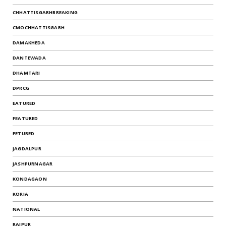
CHHATTISGARHBREAKING
CMOCHHATTISGARH
DAMAKHEDA
DANTEWADA
DHAMTARI
DPRCG
EATURED
FEATURED
FETURED
JAGDALPUR
JASHPURNAGAR
KONDAGAON
KORIA
NATIONAL
RAIPUR