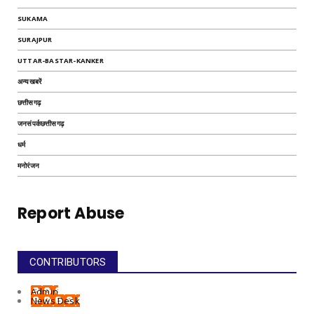
SUKAMA
SURAJPUR
UTTAR-BASTAR-KANKER
अन्यखबरें
छत्तीसगढ़
जनसंपर्कछत्तीसगढ़
धर्म
मनोरंजन
Report Abuse
CONTRIBUTORS
Admin
News Desk