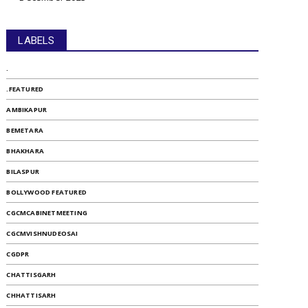
LABELS
.
.FEATURED
AMBIKAPUR
BEMETARA
BHAKHARA
BILASPUR
BOLLYWOOD FEATURED
CGCMCABINETMEETING
CGCMVISHNUDEOSAI
CGDPR
CHATTISGARH
CHHATTISARH