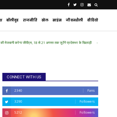
ेश
बॉलीवुड
राजनीति
खेल
साइंस
जीवनशैली
वीडियो
पीएम, 18 से 21 अगस्त तक जुटेंगे प्रदेशभर के खिलाड़ी
Chhattisgarh .Featured
CONNECT WITH US
2340
Fans
3290
Followers
5212
Followers