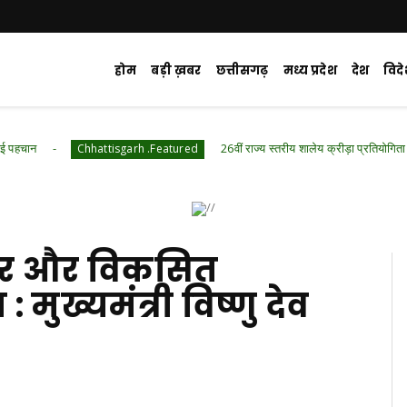
होम
बड़ी ख़बर
छत्तीसगढ़
मध्य प्रदेश
देश
विद
26वीं राज्य स्तरीय शालेय क्रीड़ा प्रतियोगिता की मेजबानी करेगा जी
attisgarh .Featured
ंदर और विकसित
ुख्यमंत्री विष्णु देव
d