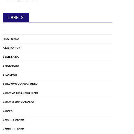
LABELS
.
.FEATURED
AMBIKAPUR
BEMETARA
BHAKHARA
BILASPUR
BOLLYWOOD FEATURED
CGCMCABINETMEETING
CGCMVISHNUDEOSAI
CGDPR
CHATTISGARH
CHHATTISARH