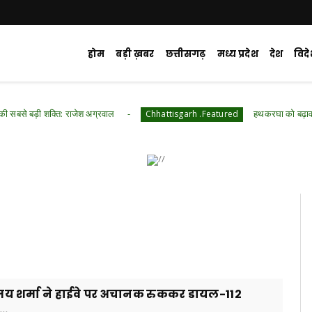
होम
बड़ी ख़बर
छत्तीसगढ़
मध्य प्रदेश
देश
विद
 राजेश अग्रवाल
हथकरघा को बढ़ावा देने की अपील, मं
Chhattisgarh .Featured
री विजय शर्मा ने हाईवे पर अचानक रुककर डायल-112
..