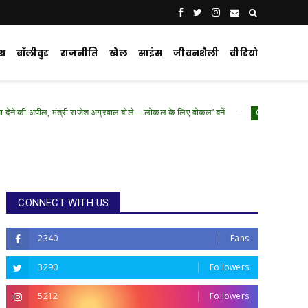
ेश
बॉलीवुड
राजनीति
खेल
साइंस
जीवनशैली
वीडियो
त्री राजेश अग्रवाल बोले—‘लोकल के लिए वोकल’ बनें
रा
Chhattisgarh .Featured
CONNECT WITH US
2340
Fans
3290
Followers
5212
Followers