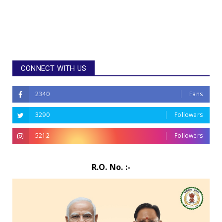
CONNECT WITH US
2340
Fans
3290
Followers
5212
Followers
R.O. No. :-