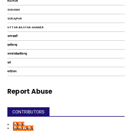
RAIPUR
SUKAMA
SURAJPUR
UTTAR-BASTAR-KANKER
अन्यखबरें
छत्तीसगढ़
जनसंपर्कछत्तीसगढ़
धर्म
मनोरंजन
Report Abuse
CONTRIBUTORS
Admin
News Desk