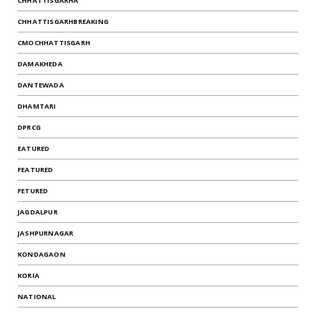
CHHATTISGARHA
CHHATTISGARHBREAKING
CMOCHHATTISGARH
DAMAKHEDA
DANTEWADA
DHAMTARI
DPRCG
EATURED
FEATURED
FETURED
JAGDALPUR
JASHPURNAGAR
KONDAGAON
KORIA
NATIONAL