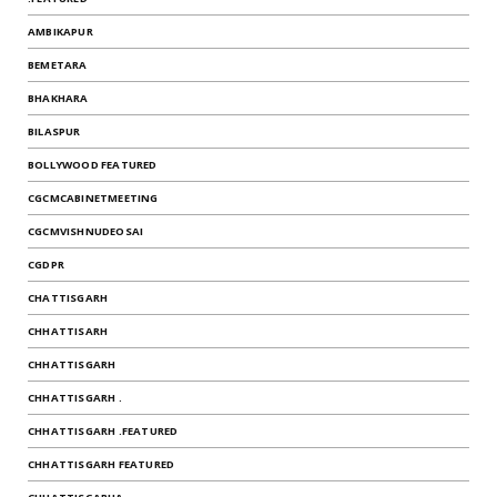
AMBIKAPUR
BEMETARA
BHAKHARA
BILASPUR
BOLLYWOOD FEATURED
CGCMCABINETMEETING
CGCMVISHNUDEOSAI
CGDPR
CHATTISGARH
CHHATTISARH
CHHATTISGARH
CHHATTISGARH .
CHHATTISGARH .FEATURED
CHHATTISGARH FEATURED