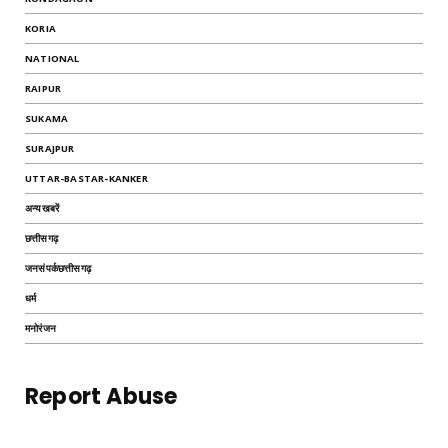
KORIA
NATIONAL
RAIPUR
SUKAMA
SURAJPUR
UTTAR-BASTAR-KANKER
अन्यखबरें
छत्तीसगढ़
जनसंपर्कछत्तीसगढ़
धर्म
मनोरंजन
Report Abuse