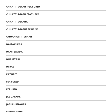
CHHATTISGARH .FEATURED
CHHATTISGARH FEATURED
CHHATTISGARHA
CHHATTISGARHBREAKING
CMOCHHATTISGARH
DAMAKHEDA
DANTEWADA
DHAMTARI
DPRCG
EATURED
FEATURED
FETURED
JAGDALPUR
JASHPURNAGAR
KONDAGAON