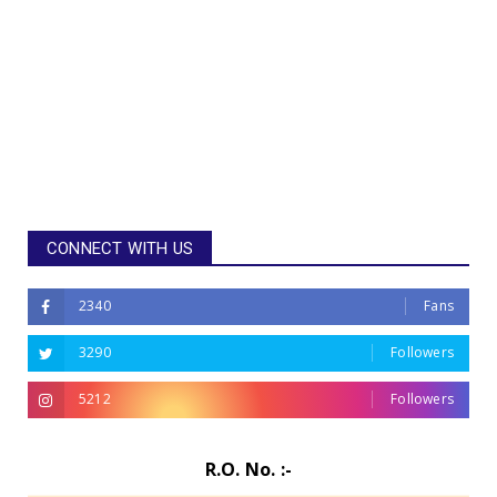
CONNECT WITH US
2340
Fans
3290
Followers
5212
Followers
R.O. No. :-