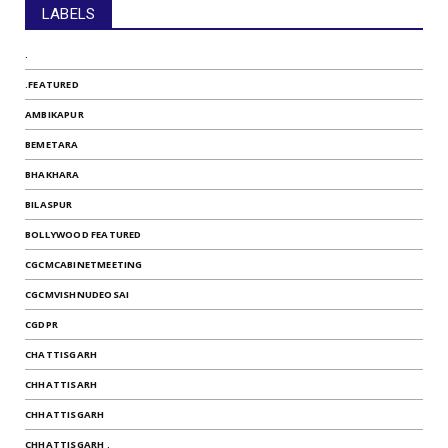
LABELS
.
.FEATURED
AMBIKAPUR
BEMETARA
BHAKHARA
BILASPUR
BOLLYWOOD FEATURED
CGCMCABINETMEETING
CGCMVISHNUDEOSAI
CGDPR
CHATTISGARH
CHHATTISARH
CHHATTISGARH
CHHATTISGARH .