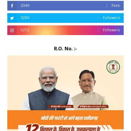
2340
Fans
3290
Followers
5212
Followers
R.O. No. :-