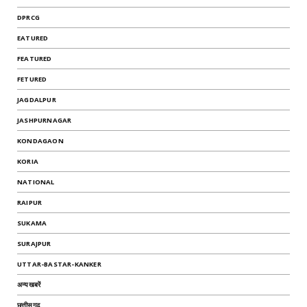
DPRCG
EATURED
FEATURED
FETURED
JAGDALPUR
JASHPURNAGAR
KONDAGAON
KORIA
NATIONAL
RAIPUR
SUKAMA
SURAJPUR
UTTAR-BASTAR-KANKER
अन्यखबरें
छत्तीसगढ़