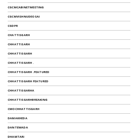
CGCMCABINETMEETING
CGCMVISHNUDEOSAI
CGDPR
CHATTISGARH
CHHATTISARH
CHHATTISGARH
CHHATTISGARH .
CHHATTISGARH .FEATURED
CHHATTISGARH FEATURED
CHHATTISGARHA
CHHATTISGARHBREAKING
CMOCHHATTISGARH
DAMAKHEDA
DANTEWADA
DHAMTARI