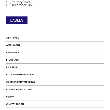
January 2024
December 2023
LABELS
.
.FEATURED
AMBIKAPUR
BEMETARA
BHAKHARA
BILASPUR
BOLLYWOOD FEATURED
CGCMCABINETMEETING
CGCMVISHNUDEOSAI
CGDPR
CHATTISGARH