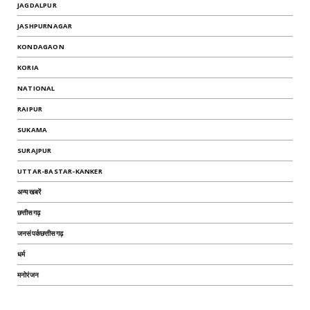
JAGDALPUR
JASHPURNAGAR
KONDAGAON
KORIA
NATIONAL
RAIPUR
SUKAMA
SURAJPUR
UTTAR-BASTAR-KANKER
अन्यखबरें
छत्तीसगढ़
जनसंपर्कछत्तीसगढ़
धर्म
मनोरंजन