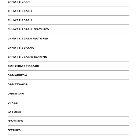
CHHATTISARH
CHHATTISGARH
CHHATTISGARH .
CHHATTISGARH .FEATURED
CHHATTISGARH FEATURED
CHHATTISGARHA
CHHATTISGARHBREAKING
CMOCHHATTISGARH
DAMAKHEDA
DANTEWADA
DHAMTARI
DPRCG
EATURED
FEATURED
FETURED