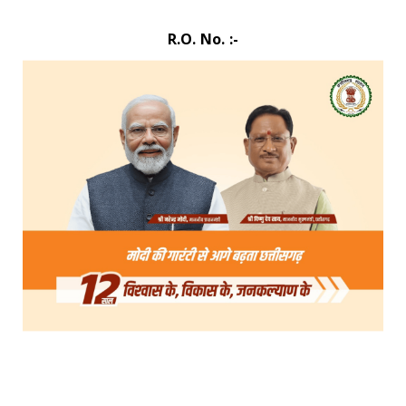
R.O. No. :-