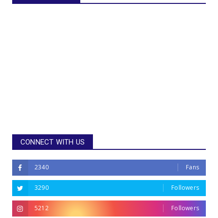
CONNECT WITH US
2340
Fans
3290
Followers
5212
Followers