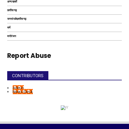
अन्यखबरें
छत्तीसगढ़
जनसंपर्कछत्तीसगढ़
धर्म
मनोरंजन
Report Abuse
CONTRIBUTORS
Admin
News Desk