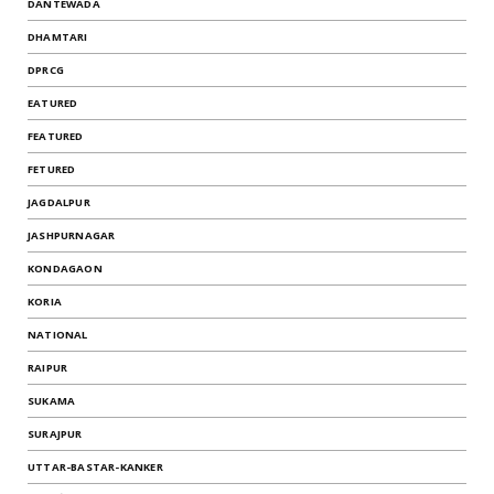
DANTEWADA
DHAMTARI
DPRCG
EATURED
FEATURED
FETURED
JAGDALPUR
JASHPURNAGAR
KONDAGAON
KORIA
NATIONAL
RAIPUR
SUKAMA
SURAJPUR
UTTAR-BASTAR-KANKER