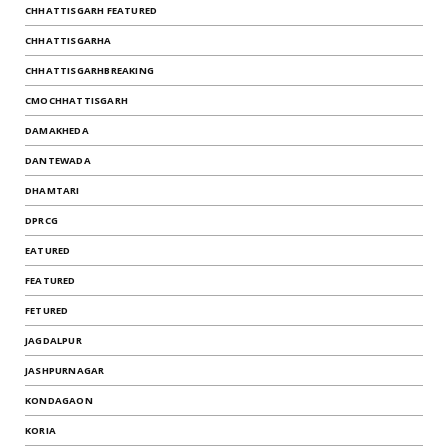
CHHATTISGARH FEATURED
CHHATTISGARHA
CHHATTISGARHBREAKING
CMOCHHATTISGARH
DAMAKHEDA
DANTEWADA
DHAMTARI
DPRCG
EATURED
FEATURED
FETURED
JAGDALPUR
JASHPURNAGAR
KONDAGAON
KORIA