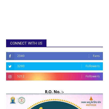
CONNECT WITH US
2340
Fans
3290
Followers
5212
Followers
R.O. No. :-