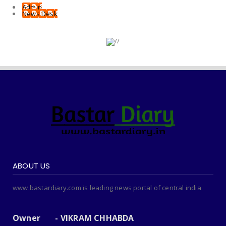
Admin
News Desk
ABOUT US
www.bastardiary.com is leading news portal of central india
Owner - VIKRAM CHHABDA