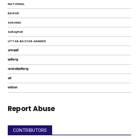
NATIONAL
RAIPUR
SUKAMA
SURAJPUR
UTTAR-BASTAR-KANKER
अन्यखबरें
छत्तीसगढ़
जनसंपर्कछत्तीसगढ़
धर्म
मनोरंजन
Report Abuse
CONTRIBUTORS