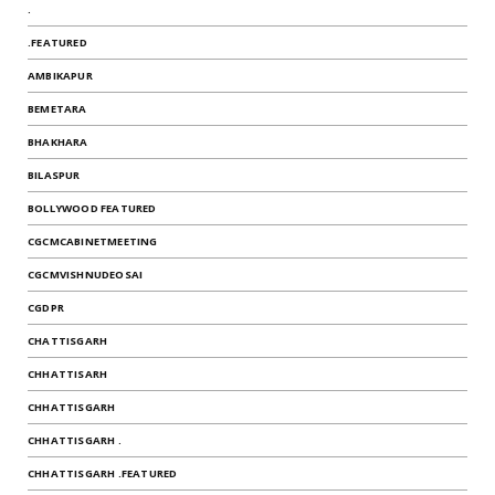
.
.FEATURED
AMBIKAPUR
BEMETARA
BHAKHARA
BILASPUR
BOLLYWOOD FEATURED
CGCMCABINETMEETING
CGCMVISHNUDEOSAI
CGDPR
CHATTISGARH
CHHATTISARH
CHHATTISGARH
CHHATTISGARH .
CHHATTISGARH .FEATURED