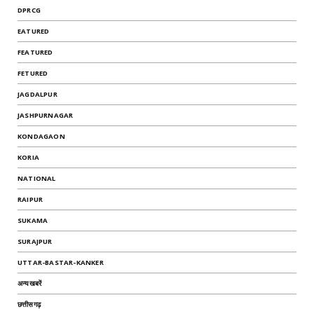
DPRCG
EATURED
FEATURED
FETURED
JAGDALPUR
JASHPURNAGAR
KONDAGAON
KORIA
NATIONAL
RAIPUR
SUKAMA
SURAJPUR
UTTAR-BASTAR-KANKER
अन्यखबरें
छत्तीसगढ़