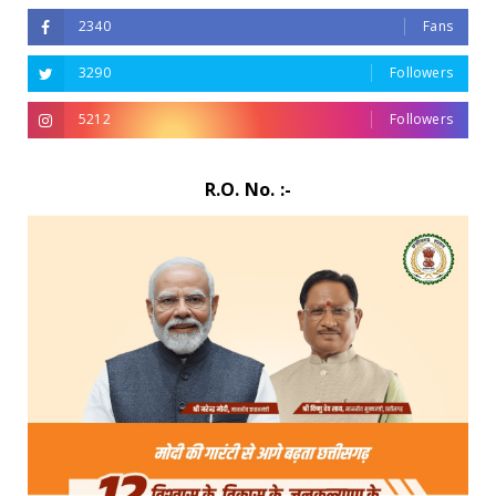
2340
Fans
3290
Followers
5212
Followers
R.O. No. :-