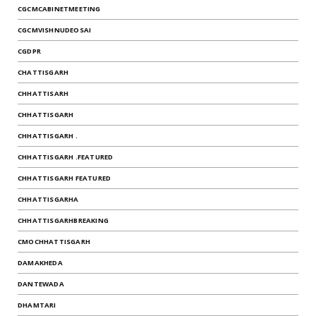
CGCMCABINETMEETING
CGCMVISHNUDEOSAI
CGDPR
CHATTISGARH
CHHATTISARH
CHHATTISGARH
CHHATTISGARH .
CHHATTISGARH .FEATURED
CHHATTISGARH FEATURED
CHHATTISGARHA
CHHATTISGARHBREAKING
CMOCHHATTISGARH
DAMAKHEDA
DANTEWADA
DHAMTARI