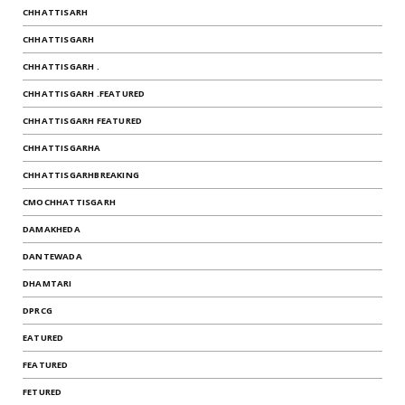
CHHATTISARH
CHHATTISGARH
CHHATTISGARH .
CHHATTISGARH .FEATURED
CHHATTISGARH FEATURED
CHHATTISGARHA
CHHATTISGARHBREAKING
CMOCHHATTISGARH
DAMAKHEDA
DANTEWADA
DHAMTARI
DPRCG
EATURED
FEATURED
FETURED