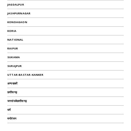
JAGDALPUR
JASHPURNAGAR
KONDAGAON
KORIA
NATIONAL
RAIPUR
SUKAMA
SURAJPUR
UTTAR-BASTAR-KANKER
अन्यखबरें
छत्तीसगढ़
जनसंपर्कछत्तीसगढ़
धर्म
मनोरंजन