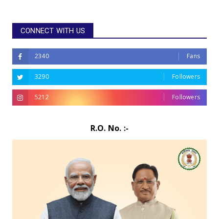
CONNECT WITH US
2340
Fans
3290
Followers
5212
Followers
R.O. No. :-