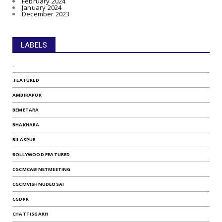
February 2024
January 2024
December 2023
LABELS
.
.FEATURED
AMBIKAPUR
BEMETARA
BHAKHARA
BILASPUR
BOLLYWOOD FEATURED
CGCMCABINETMEETING
CGCMVISHNUDEOSAI
CGDPR
CHATTISGARH