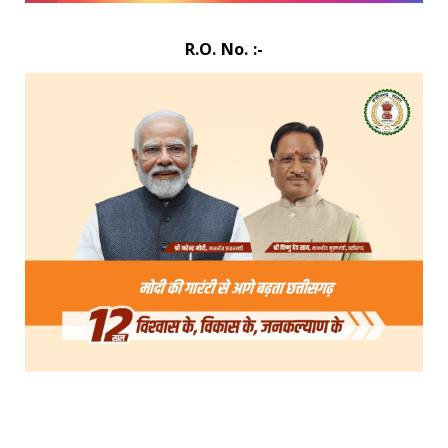
R.O. No. :-