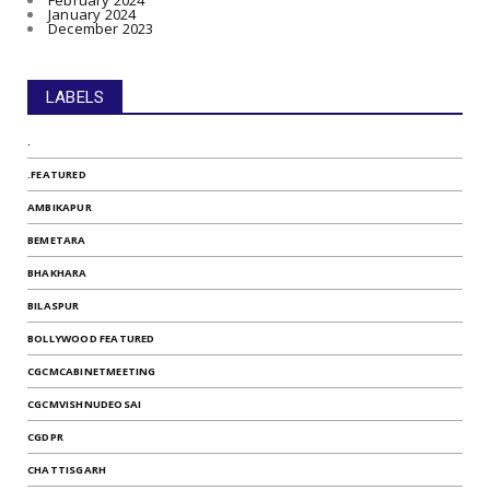
January 2024
December 2023
LABELS
.
.FEATURED
AMBIKAPUR
BEMETARA
BHAKHARA
BILASPUR
BOLLYWOOD FEATURED
CGCMCABINETMEETING
CGCMVISHNUDEOSAI
CGDPR
CHATTISGARH