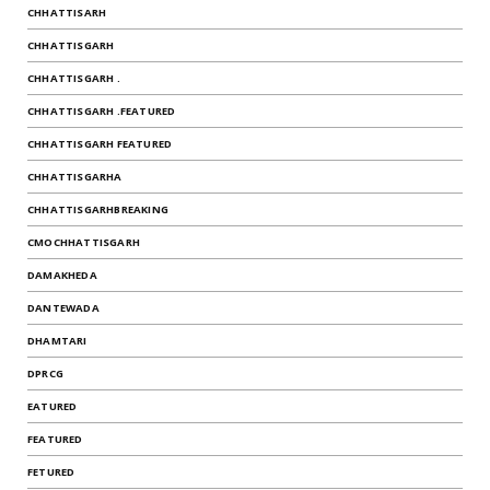
CHHATTISARH
CHHATTISGARH
CHHATTISGARH .
CHHATTISGARH .FEATURED
CHHATTISGARH FEATURED
CHHATTISGARHA
CHHATTISGARHBREAKING
CMOCHHATTISGARH
DAMAKHEDA
DANTEWADA
DHAMTARI
DPRCG
EATURED
FEATURED
FETURED