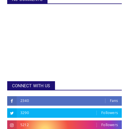
CONNECT WITH US
2340
Fans
3290
Followers
5212
Followers