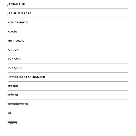
JAGDALPUR
JASHPURNAGAR
KONDAGAON
KORIA
NATIONAL
RAIPUR
SUKAMA
SURAJPUR
UTTAR-BASTAR-KANKER
अन्यखबरें
छत्तीसगढ़
जनसंपर्कछत्तीसगढ़
धर्म
मनोरंजन