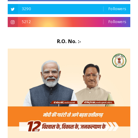
3290
Followers
5212
Followers
R.O. No. :-