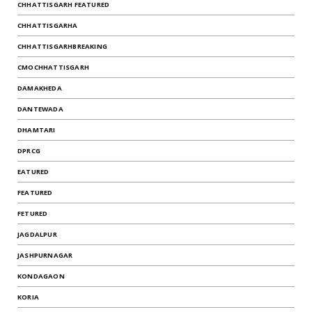
CHHATTISGARH FEATURED
CHHATTISGARHA
CHHATTISGARHBREAKING
CMOCHHATTISGARH
DAMAKHEDA
DANTEWADA
DHAMTARI
DPRCG
EATURED
FEATURED
FETURED
JAGDALPUR
JASHPURNAGAR
KONDAGAON
KORIA