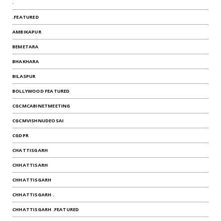
.
.FEATURED
AMBIKAPUR
BEMETARA
BHAKHARA
BILASPUR
BOLLYWOOD FEATURED
CGCMCABINETMEETING
CGCMVISHNUDEOSAI
CGDPR
CHATTISGARH
CHHATTISARH
CHHATTISGARH
CHHATTISGARH .
CHHATTISGARH .FEATURED