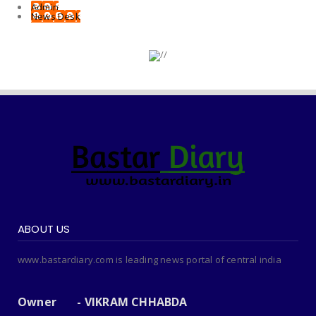
Admin
News Desk
ABOUT US
www.bastardiary.com is leading news portal of central india
Owner - VIKRAM CHHABDA