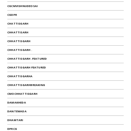
CGCMVISHNUDEOSAI
CGDPR
CHATTISGARH
CHHATTISARH
CHHATTISGARH
CHHATTISGARH .
CHHATTISGARH .FEATURED
CHHATTISGARH FEATURED
CHHATTISGARHA
CHHATTISGARHBREAKING
CMOCHHATTISGARH
DAMAKHEDA
DANTEWADA
DHAMTARI
DPRCG