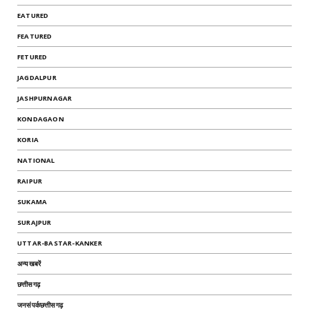
EATURED
FEATURED
FETURED
JAGDALPUR
JASHPURNAGAR
KONDAGAON
KORIA
NATIONAL
RAIPUR
SUKAMA
SURAJPUR
UTTAR-BASTAR-KANKER
अन्यखबरें
छत्तीसगढ़
जनसंपर्कछत्तीसगढ़