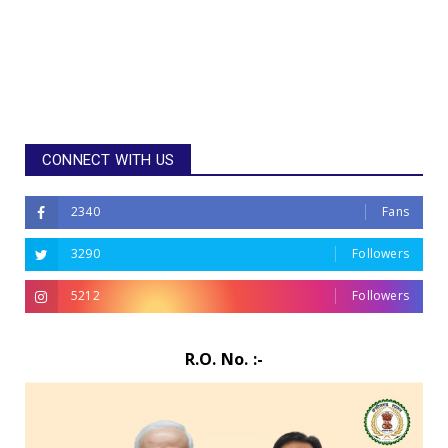
CONNECT WITH US
2340
Fans
3290
Followers
5212
Followers
R.O. No. :-