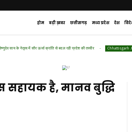
होम
बड़ी ख़बर
छत्तीसगढ़
मध्य प्रदेश
देश
विद
्व में सौर ऊर्जा क्रांति से बदल रही प्रदेश की तस्वीर
महुआ
Chhattisgarh .Featured
स सहायक है, मानव बुद्धि
d