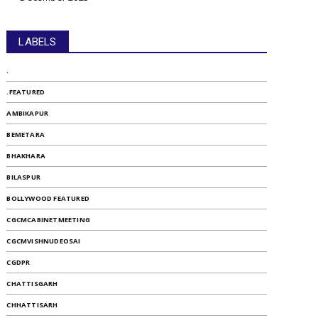
LABELS
.
.FEATURED
AMBIKAPUR
BEMETARA
BHAKHARA
BILASPUR
BOLLYWOOD FEATURED
CGCMCABINETMEETING
CGCMVISHNUDEOSAI
CGDPR
CHATTISGARH
CHHATTISARH