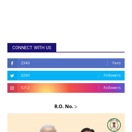
CONNECT WITH US
2340
Fans
3290
Followers
5212
Followers
R.O. No. :-