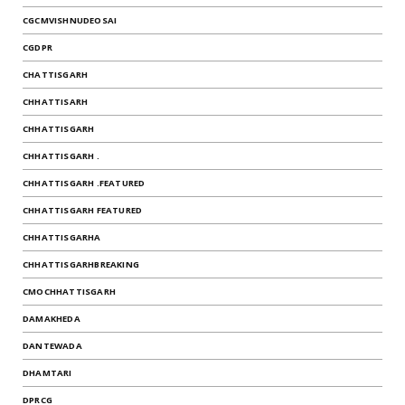
CGCMVISHNUDEOSAI
CGDPR
CHATTISGARH
CHHATTISARH
CHHATTISGARH
CHHATTISGARH .
CHHATTISGARH .FEATURED
CHHATTISGARH FEATURED
CHHATTISGARHA
CHHATTISGARHBREAKING
CMOCHHATTISGARH
DAMAKHEDA
DANTEWADA
DHAMTARI
DPRCG