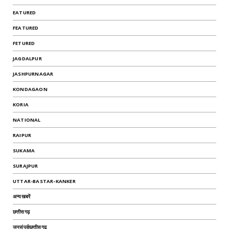
EATURED
FEATURED
FETURED
JAGDALPUR
JASHPURNAGAR
KONDAGAON
KORIA
NATIONAL
RAIPUR
SUKAMA
SURAJPUR
UTTAR-BASTAR-KANKER
अन्यखबरें
छत्तीसगढ़
जनसंपर्कछत्तीसगढ़