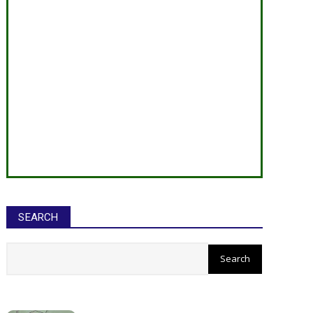
SEARCH
सीईओ ने घोटाले कर बनाई करोड़ों की
संपत्ति, ED छापे में खुलासा