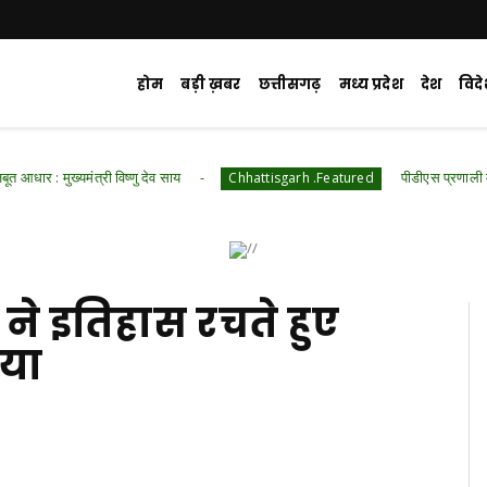
होम
बड़ी ख़बर
छत्तीसगढ़
मध्य प्रदेश
देश
विद
 विष्णु देव साय
पीडीएस प्रणाली में पारदर्शिता के लिए 
Chhattisgarh .Featured
र ने इतिहास रचते हुए
ाया