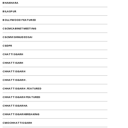
BHAKHARA
BILASPUR
BOLLYWOOD FEATURED
CGCMCABINETMEETING
CGCMVISHNUDEOSAI
CGDPR
CHATTISGARH
CHHATTISARH
CHHATTISGARH
CHHATTISGARH .
CHHATTISGARH .FEATURED
CHHATTISGARH FEATURED
CHHATTISGARHA
CHHATTISGARHBREAKING
CMOCHHATTISGARH