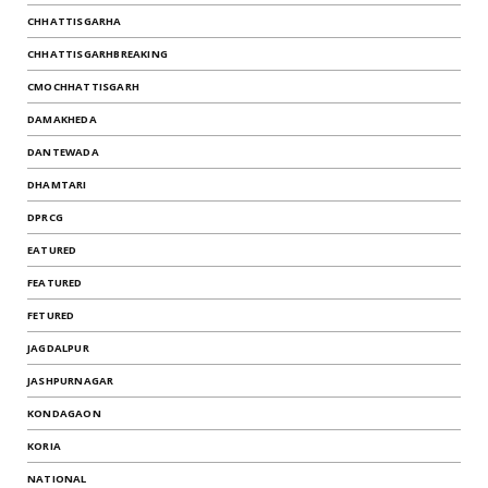
CHHATTISGARHA
CHHATTISGARHBREAKING
CMOCHHATTISGARH
DAMAKHEDA
DANTEWADA
DHAMTARI
DPRCG
EATURED
FEATURED
FETURED
JAGDALPUR
JASHPURNAGAR
KONDAGAON
KORIA
NATIONAL