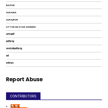
RAIPUR
SUKAMA
SURAJPUR
UTTAR-BASTAR-KANKER
अन्यखबरें
छत्तीसगढ़
जनसंपर्कछत्तीसगढ़
धर्म
मनोरंजन
Report Abuse
CONTRIBUTORS
Admin