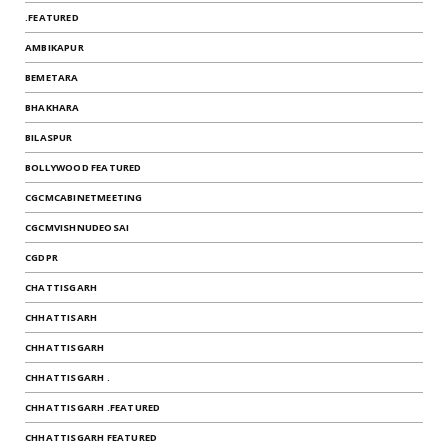
.FEATURED
AMBIKAPUR
BEMETARA
BHAKHARA
BILASPUR
BOLLYWOOD FEATURED
CGCMCABINETMEETING
CGCMVISHNUDEOSAI
CGDPR
CHATTISGARH
CHHATTISARH
CHHATTISGARH
CHHATTISGARH .
CHHATTISGARH .FEATURED
CHHATTISGARH FEATURED