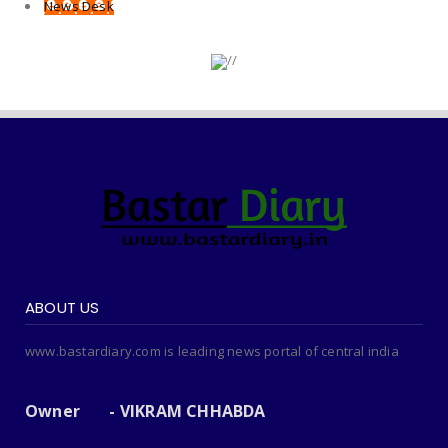
News Desk
ABOUT US
www.bastardiary.com is leading news portal of central india
Owner - VIKRAM CHHABDA