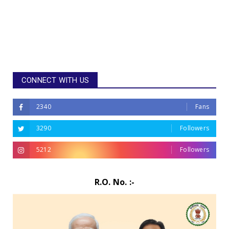
CONNECT WITH US
2340
Fans
3290
Followers
5212
Followers
R.O. No. :-