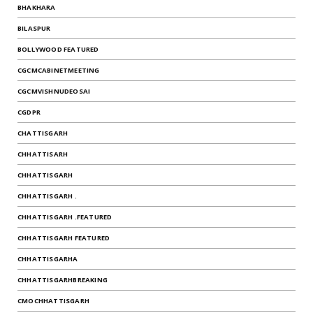
BHAKHARA
BILASPUR
BOLLYWOOD FEATURED
CGCMCABINETMEETING
CGCMVISHNUDEOSAI
CGDPR
CHATTISGARH
CHHATTISARH
CHHATTISGARH
CHHATTISGARH .
CHHATTISGARH .FEATURED
CHHATTISGARH FEATURED
CHHATTISGARHA
CHHATTISGARHBREAKING
CMOCHHATTISGARH