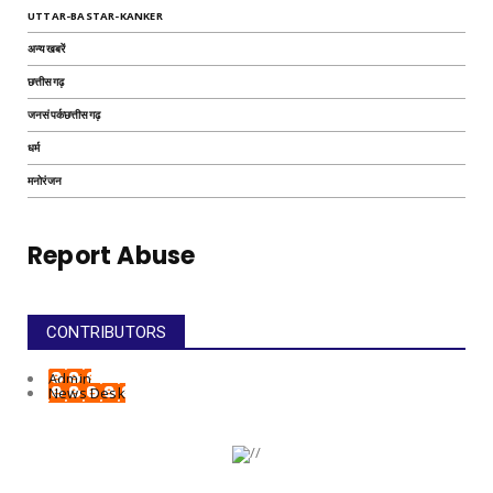
UTTAR-BASTAR-KANKER
अन्यखबरें
छत्तीसगढ़
जनसंपर्कछत्तीसगढ़
धर्म
मनोरंजन
Report Abuse
CONTRIBUTORS
Admin
News Desk