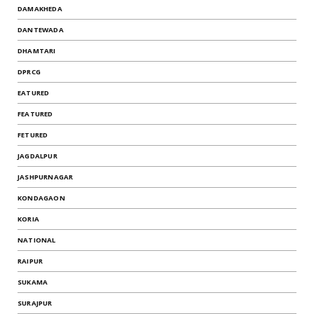
DAMAKHEDA
DANTEWADA
DHAMTARI
DPRCG
EATURED
FEATURED
FETURED
JAGDALPUR
JASHPURNAGAR
KONDAGAON
KORIA
NATIONAL
RAIPUR
SUKAMA
SURAJPUR