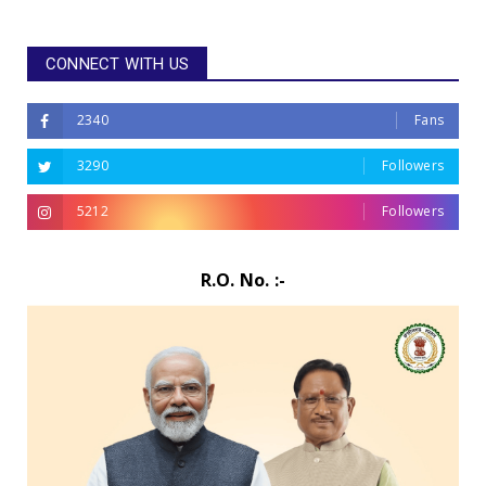
CONNECT WITH US
2340
Fans
3290
Followers
5212
Followers
R.O. No. :-