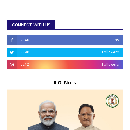
CONNECT WITH US
2340
Fans
3290
Followers
5212
Followers
R.O. No. :-