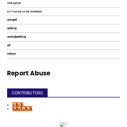
SURAJPUR
UTTAR-BASTAR-KANKER
अन्यखबरें
छत्तीसगढ़
जनसंपर्कछत्तीसगढ़
धर्म
मनोरंजन
Report Abuse
CONTRIBUTORS
Admin
News Desk