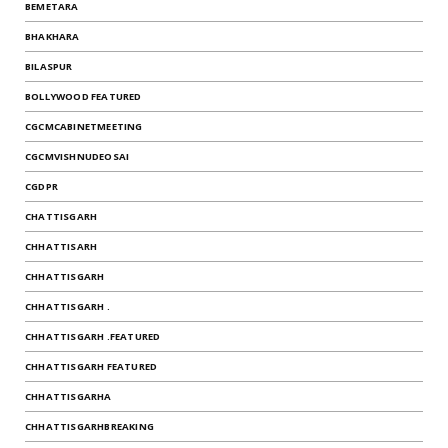
BEMETARA
BHAKHARA
BILASPUR
BOLLYWOOD FEATURED
CGCMCABINETMEETING
CGCMVISHNUDEOSAI
CGDPR
CHATTISGARH
CHHATTISARH
CHHATTISGARH
CHHATTISGARH .
CHHATTISGARH .FEATURED
CHHATTISGARH FEATURED
CHHATTISGARHA
CHHATTISGARHBREAKING