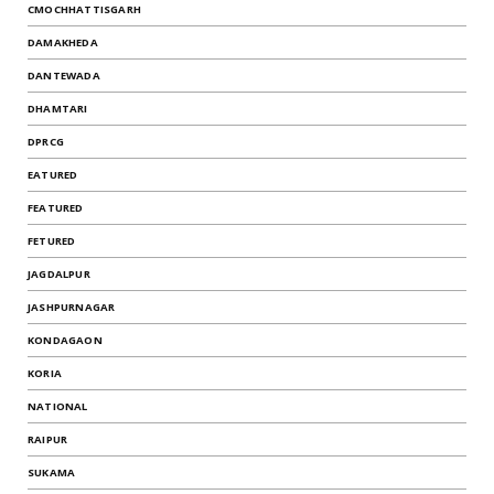
CMOCHHATTISGARH
DAMAKHEDA
DANTEWADA
DHAMTARI
DPRCG
EATURED
FEATURED
FETURED
JAGDALPUR
JASHPURNAGAR
KONDAGAON
KORIA
NATIONAL
RAIPUR
SUKAMA