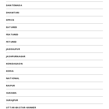
DANTEWADA
DHAMTARI
DPRCG
EATURED
FEATURED
FETURED
JAGDALPUR
JASHPURNAGAR
KONDAGAON
KORIA
NATIONAL
RAIPUR
SUKAMA
SURAJPUR
UTTAR-BASTAR-KANKER