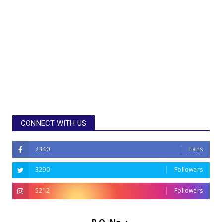
CONNECT WITH US
2340
Fans
3290
Followers
5212
Followers
R.O. No. :-