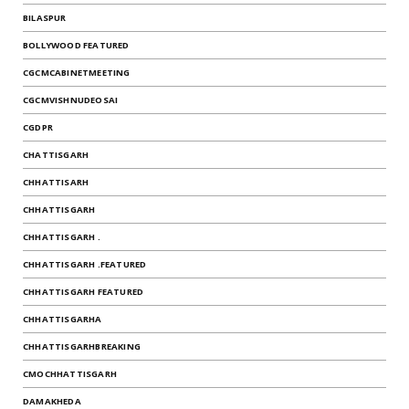
BILASPUR
BOLLYWOOD FEATURED
CGCMCABINETMEETING
CGCMVISHNUDEOSAI
CGDPR
CHATTISGARH
CHHATTISARH
CHHATTISGARH
CHHATTISGARH .
CHHATTISGARH .FEATURED
CHHATTISGARH FEATURED
CHHATTISGARHA
CHHATTISGARHBREAKING
CMOCHHATTISGARH
DAMAKHEDA