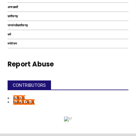
अन्यखबरें
छत्तीसगढ़
जनसंपर्कछत्तीसगढ़
धर्म
मनोरंजन
Report Abuse
CONTRIBUTORS
Admin
News Desk