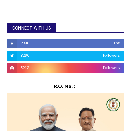
CONNECT WITH US
2340
Fans
3290
Followers
5212
Followers
R.O. No. :-