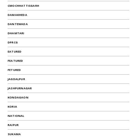
CMOCHHATTISGARH
DAMAKHEDA
DANTEWADA
DHAMTARI
DPRCG
EATURED
FEATURED
FETURED
JAGDALPUR
JASHPURNAGAR
KONDAGAON
KORIA
NATIONAL
RAIPUR
SUKAMA