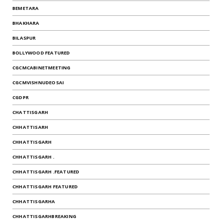
BEMETARA
BHAKHARA
BILASPUR
BOLLYWOOD FEATURED
CGCMCABINETMEETING
CGCMVISHNUDEOSAI
CGDPR
CHATTISGARH
CHHATTISARH
CHHATTISGARH
CHHATTISGARH .
CHHATTISGARH .FEATURED
CHHATTISGARH FEATURED
CHHATTISGARHA
CHHATTISGARHBREAKING