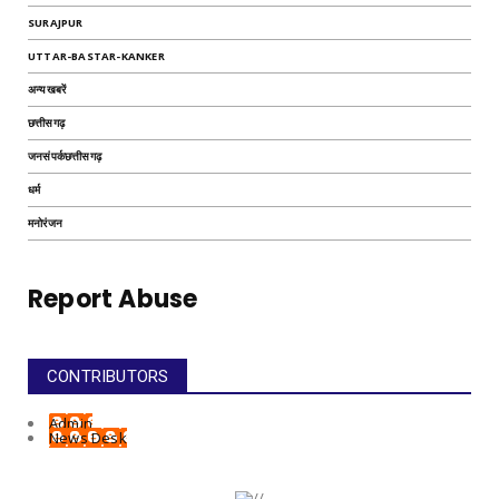
SURAJPUR
UTTAR-BASTAR-KANKER
अन्यखबरें
छत्तीसगढ़
जनसंपर्कछत्तीसगढ़
धर्म
मनोरंजन
Report Abuse
CONTRIBUTORS
Admin
News Desk