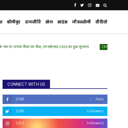
ेश
बॉलीवुड
राजनीति
खेल
साइंस
जीवनशैली
वीडियो
ल का पौधा, वन महोत्सव-2026 का हुआ शुभारंभ
मुख्यमंत्र
Chhattisgarh .Featured
CONNECT WITH US
2340
Fans
3290
Followers
5212
Followers