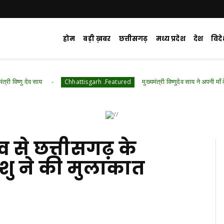
होम
बड़ी ख़बर
छत्तीसगढ़
मध्य प्रदेश
देश
विद
मुख्यमंत्री विष्णुदेव साय ने अपनी माँ के नाम पर लगाया पीप
Chhattisgarh .Featured
व से छत्तीसगढ़ के
यांशु ने की मुलाकात
d