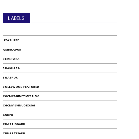
LABELS
.
.FEATURED
AMBIKAPUR
BEMETARA
BHAKHARA
BILASPUR
BOLLYWOOD FEATURED
CGCMCABINETMEETING
CGCMVISHNUDEOSAI
CGDPR
CHATTISGARH
CHHATTISARH