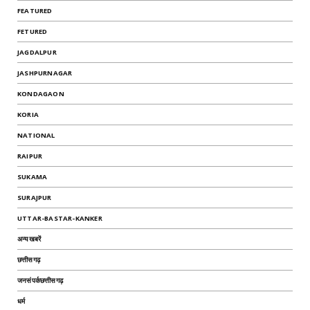
FEATURED
FETURED
JAGDALPUR
JASHPURNAGAR
KONDAGAON
KORIA
NATIONAL
RAIPUR
SUKAMA
SURAJPUR
UTTAR-BASTAR-KANKER
अन्यखबरें
छत्तीसगढ़
जनसंपर्कछत्तीसगढ़
धर्म