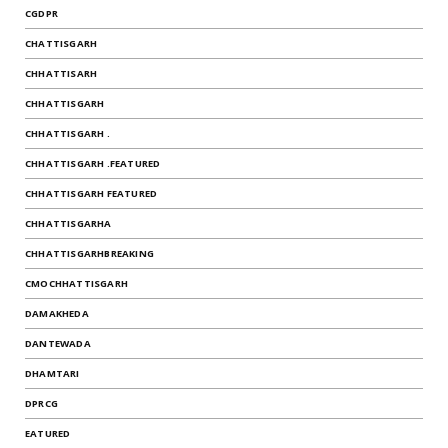
CGDPR
CHATTISGARH
CHHATTISARH
CHHATTISGARH
CHHATTISGARH .
CHHATTISGARH .FEATURED
CHHATTISGARH FEATURED
CHHATTISGARHA
CHHATTISGARHBREAKING
CMOCHHATTISGARH
DAMAKHEDA
DANTEWADA
DHAMTARI
DPRCG
EATURED