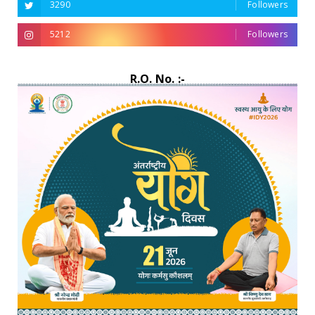
3290
Followers
5212
Followers
R.O. No. :-