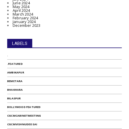
June 2024
May 2024
April 2024
March 2024
February 2024
January 2024
December 2023
LABELS
.
.FEATURED
AMBIKAPUR
BEMETARA
BHAKHARA
BILASPUR
BOLLYWOOD FEATURED
CGCMCABINETMEETING
CGCMVISHNUDEOSAI