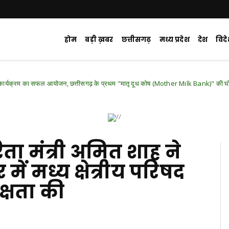
होम
बड़ी ख़बर
छत्तीसगढ़
मध्य प्रदेश
देश
विद
सफल आयोजन, छत्तीसगढ़ के प्रथम "मातृ दूध कोष (Mother Milk Bank)" की घोषणा
Chha
िता मंत्री अमित शाह ने
ें मध्य क्षेत्रीय परिषद
क्षता की
d