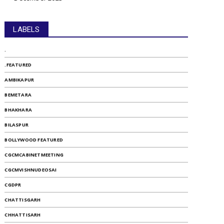
LABELS
.
.FEATURED
AMBIKAPUR
BEMETARA
BHAKHARA
BILASPUR
BOLLYWOOD FEATURED
CGCMCABINETMEETING
CGCMVISHNUDEOSAI
CGDPR
CHATTISGARH
CHHATTISARH