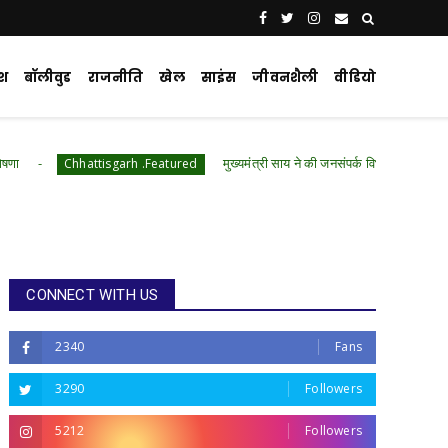
ेश
बॉलीवुड
राजनीति
खेल
साइंस
जीवनशैली
वीडियो
मुख्यमंत्री साय ने की जनसंपर्क विभाग के 'मुस्कुराता बस्तर' पहल की 
ttisgarh .Featured
CONNECT WITH US
2340
Fans
3290
Followers
5212
Followers