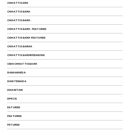
CHHATTISARH
CHHATTISGARH
CHHATTISGARH .
CHHATTISGARH .FEATURED
CHHATTISGARH FEATURED
CHHATTISGARHA
CHHATTISGARHBREAKING
CMOCHHATTISGARH
DAMAKHEDA
DANTEWADA
DHAMTARI
DPRCG
EATURED
FEATURED
FETURED