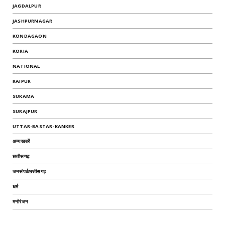
JAGDALPUR
JASHPURNAGAR
KONDAGAON
KORIA
NATIONAL
RAIPUR
SUKAMA
SURAJPUR
UTTAR-BASTAR-KANKER
अन्यखबरें
छत्तीसगढ़
जनसंपर्कछत्तीसगढ़
धर्म
मनोरंजन