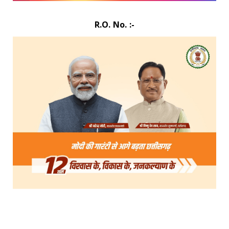
R.O. No. :-