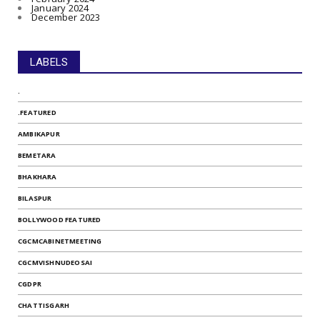
January 2024
December 2023
LABELS
.
.FEATURED
AMBIKAPUR
BEMETARA
BHAKHARA
BILASPUR
BOLLYWOOD FEATURED
CGCMCABINETMEETING
CGCMVISHNUDEOSAI
CGDPR
CHATTISGARH