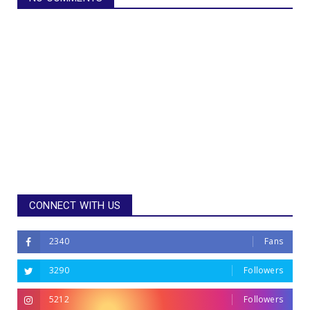
CONNECT WITH US
2340
Fans
3290
Followers
5212
Followers