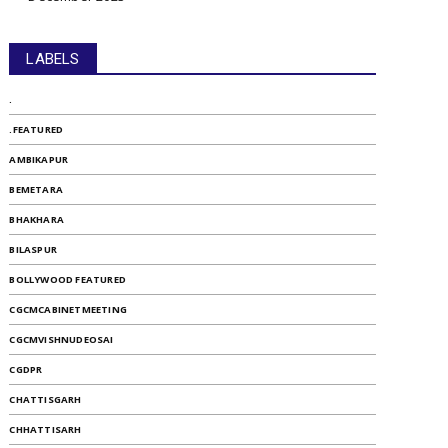
LABELS
.
.FEATURED
AMBIKAPUR
BEMETARA
BHAKHARA
BILASPUR
BOLLYWOOD FEATURED
CGCMCABINETMEETING
CGCMVISHNUDEOSAI
CGDPR
CHATTISGARH
CHHATTISARH