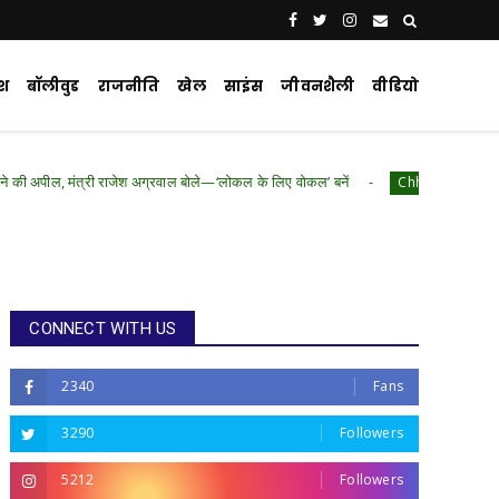
ेश
बॉलीवुड
राजनीति
खेल
साइंस
जीवनशैली
वीडियो
ी राजेश अग्रवाल बोले—‘लोकल के लिए वोकल’ बनें
राज्
Chhattisgarh .Featured
CONNECT WITH US
2340
Fans
3290
Followers
5212
Followers