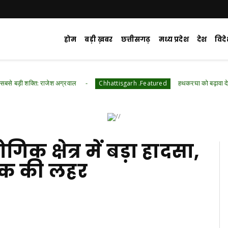
होम
बड़ी ख़बर
छत्तीसगढ़
मध्य प्रदेश
देश
विद
जेश अग्रवाल
हथकरघा को बढ़ावा देने की अपील, मंत्र
Chhattisgarh .Featured
िक क्षेत्र में बड़ा हादसा,
शोक की लहर