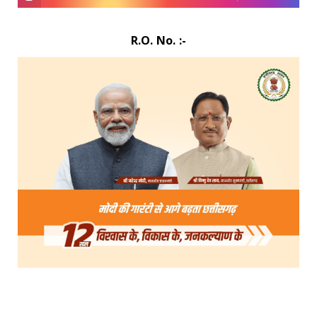
R.O. No. :-