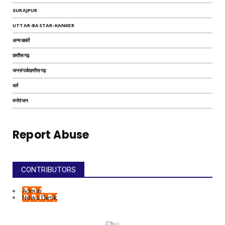
SURAJPUR
UTTAR-BASTAR-KANKER
अन्यखबरें
छत्तीसगढ़
जनसंपर्कछत्तीसगढ़
धर्म
मनोरंजन
Report Abuse
CONTRIBUTORS
Admin
News Desk