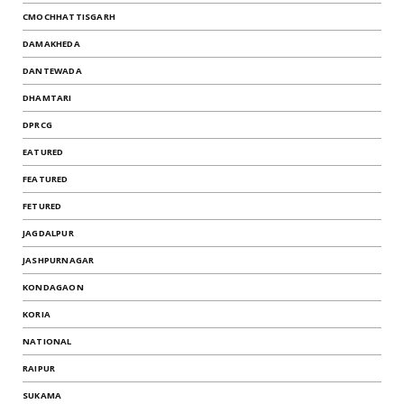
CMOCHHATTISGARH
DAMAKHEDA
DANTEWADA
DHAMTARI
DPRCG
EATURED
FEATURED
FETURED
JAGDALPUR
JASHPURNAGAR
KONDAGAON
KORIA
NATIONAL
RAIPUR
SUKAMA