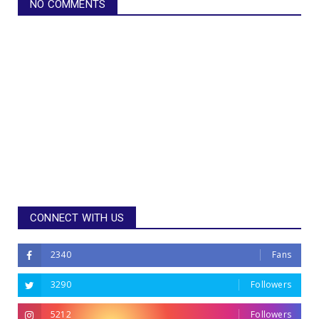
NO COMMENTS
CONNECT WITH US
2340
Fans
3290
Followers
5212
Followers