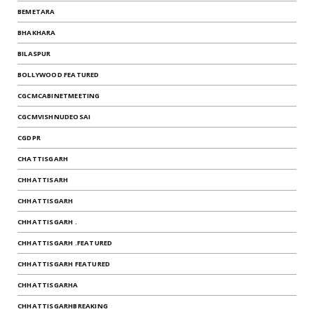
BEMETARA
BHAKHARA
BILASPUR
BOLLYWOOD FEATURED
CGCMCABINETMEETING
CGCMVISHNUDEOSAI
CGDPR
CHATTISGARH
CHHATTISARH
CHHATTISGARH
CHHATTISGARH .
CHHATTISGARH .FEATURED
CHHATTISGARH FEATURED
CHHATTISGARHA
CHHATTISGARHBREAKING