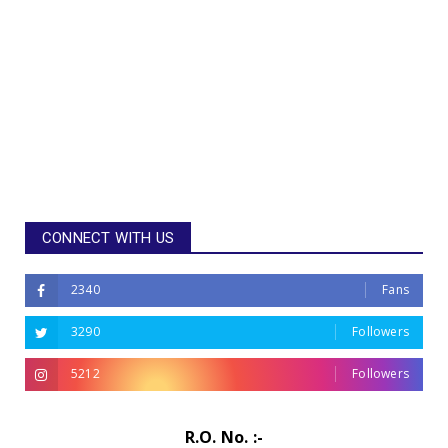
CONNECT WITH US
2340
Fans
3290
Followers
5212
Followers
R.O. No. :-