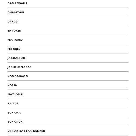
DANTEWADA
DHAMTARI
DPRCG
EATURED
FEATURED
FETURED
JAGDALPUR
JASHPURNAGAR
KONDAGAON
KORIA
NATIONAL
RAIPUR
SUKAMA
SURAJPUR
UTTAR-BASTAR-KANKER