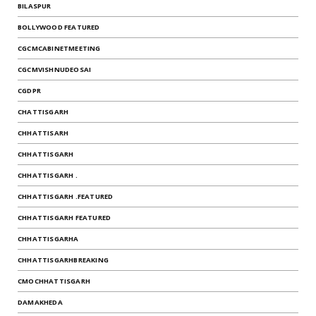
BILASPUR
BOLLYWOOD FEATURED
CGCMCABINETMEETING
CGCMVISHNUDEOSAI
CGDPR
CHATTISGARH
CHHATTISARH
CHHATTISGARH
CHHATTISGARH .
CHHATTISGARH .FEATURED
CHHATTISGARH FEATURED
CHHATTISGARHA
CHHATTISGARHBREAKING
CMOCHHATTISGARH
DAMAKHEDA