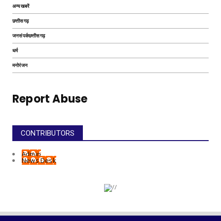
अन्यखबरें
छत्तीसगढ़
जनसंपर्कछत्तीसगढ़
धर्म
मनोरंजन
Report Abuse
CONTRIBUTORS
Admin
News Desk