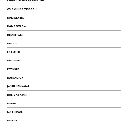
CHHATTISGARHBREAKING
CMOCHHATTISGARH
DAMAKHEDA
DANTEWADA
DHAMTARI
DPRCG
EATURED
FEATURED
FETURED
JAGDALPUR
JASHPURNAGAR
KONDAGAON
KORIA
NATIONAL
RAIPUR