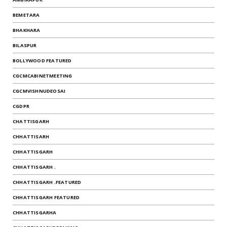
BEMETARA
BHAKHARA
BILASPUR
BOLLYWOOD FEATURED
CGCMCABINETMEETING
CGCMVISHNUDEOSAI
CGDPR
CHATTISGARH
CHHATTISARH
CHHATTISGARH
CHHATTISGARH .
CHHATTISGARH .FEATURED
CHHATTISGARH FEATURED
CHHATTISGARHA