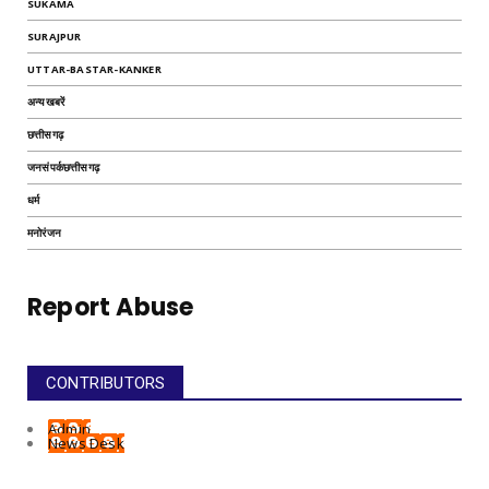
SUKAMA
SURAJPUR
UTTAR-BASTAR-KANKER
अन्यखबरें
छत्तीसगढ़
जनसंपर्कछत्तीसगढ़
धर्म
मनोरंजन
Report Abuse
CONTRIBUTORS
Admin
News Desk