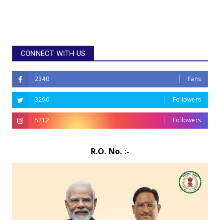
CONNECT WITH US
2340
Fans
3290
Followers
5212
Followers
R.O. No. :-