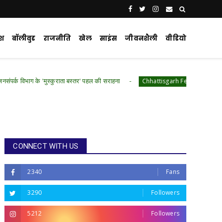
ेश
बॉलीवुड
राजनीति
खेल
साइंस
जीवनशैली
वीडियो
'मुस्कुराता बस्तर' पहल की सराहना
मुख्यमंत्री विष्णुदेव 
Chhattisgarh Featured
CONNECT WITH US
2340
Fans
3290
Followers
5212
Followers