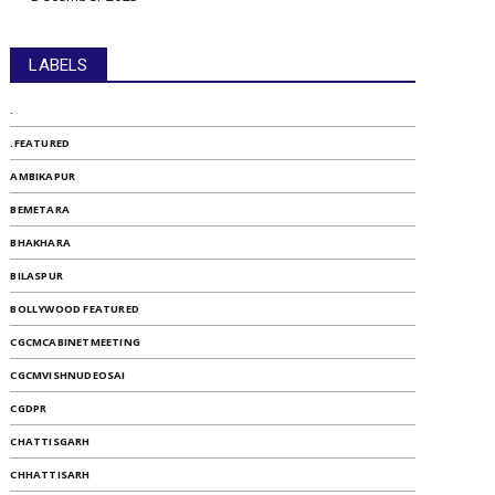
LABELS
.
.FEATURED
AMBIKAPUR
BEMETARA
BHAKHARA
BILASPUR
BOLLYWOOD FEATURED
CGCMCABINETMEETING
CGCMVISHNUDEOSAI
CGDPR
CHATTISGARH
CHHATTISARH