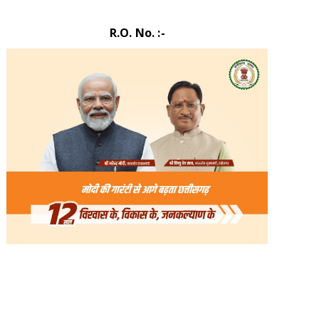
R.O. No. :-