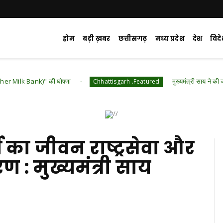
होम
बड़ी ख़बर
छत्तीसगढ़
मध्य प्रदेश
देश
विद
)" की घोषणा
मुख्यमंत्री साय ने की जनसंपर्क विभाग के 
Chhattisgarh .Featured
जी का जीवन राष्ट्रसेवा और
 : मुख्यमंत्री साय