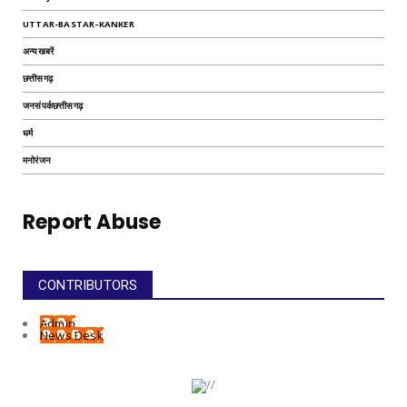
UTTAR-BASTAR-KANKER
अन्यखबरें
छत्तीसगढ़
जनसंपर्कछत्तीसगढ़
धर्म
मनोरंजन
Report Abuse
CONTRIBUTORS
Admin
News Desk