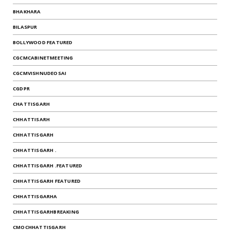
BHAKHARA
BILASPUR
BOLLYWOOD FEATURED
CGCMCABINETMEETING
CGCMVISHNUDEOSAI
CGDPR
CHATTISGARH
CHHATTISARH
CHHATTISGARH
CHHATTISGARH .
CHHATTISGARH .FEATURED
CHHATTISGARH FEATURED
CHHATTISGARHA
CHHATTISGARHBREAKING
CMOCHHATTISGARH