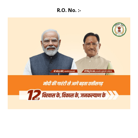
R.O. No. :-