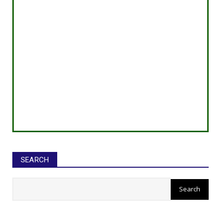
SEARCH
सीईओ ने घोटाले कर बनाई करोड़ों की
संपत्ति, ED छापे में खुलासा