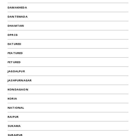
DAMAKHEDA
DANTEWADA
DHAMTARI
DPRCG
EATURED
FEATURED
FETURED
JAGDALPUR
JASHPURNAGAR
KONDAGAON
KORIA
NATIONAL
RAIPUR
SUKAMA
SURAJPUR