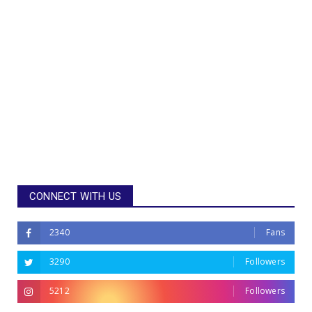
CONNECT WITH US
2340
Fans
3290
Followers
5212
Followers