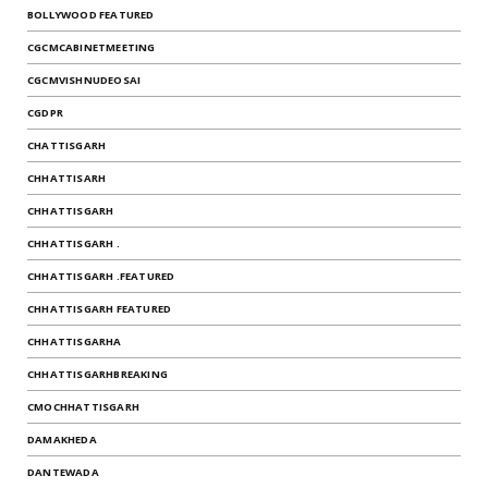
BOLLYWOOD FEATURED
CGCMCABINETMEETING
CGCMVISHNUDEOSAI
CGDPR
CHATTISGARH
CHHATTISARH
CHHATTISGARH
CHHATTISGARH .
CHHATTISGARH .FEATURED
CHHATTISGARH FEATURED
CHHATTISGARHA
CHHATTISGARHBREAKING
CMOCHHATTISGARH
DAMAKHEDA
DANTEWADA