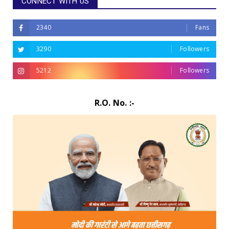
CONNECT WITH US
2340
Fans
3290
Followers
5212
Followers
R.O. No. :-