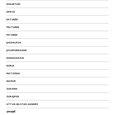
DHAMTARI
DPRCG
EATURED
FEATURED
FETURED
JAGDALPUR
JASHPURNAGAR
KONDAGAON
KORIA
NATIONAL
RAIPUR
SUKAMA
SURAJPUR
UTTAR-BASTAR-KANKER
अन्यखबरें