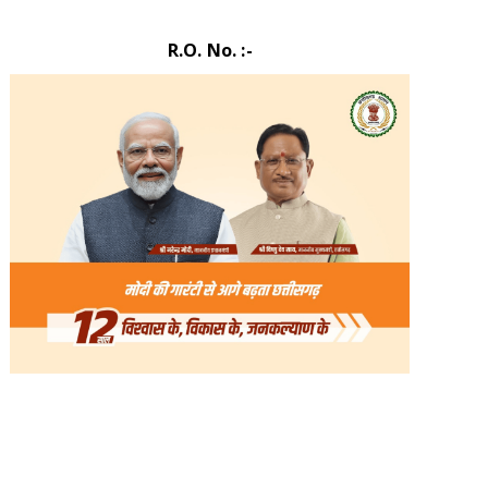
R.O. No. :-