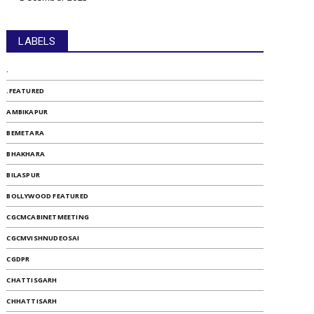
LABELS
.
.FEATURED
AMBIKAPUR
BEMETARA
BHAKHARA
BILASPUR
BOLLYWOOD FEATURED
CGCMCABINETMEETING
CGCMVISHNUDEOSAI
CGDPR
CHATTISGARH
CHHATTISARH