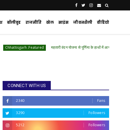
ेश
बॉलीवुड
राजनीति
खेल
साइंस
जीवनशैली
वीडियो
महतारी वंदन योजना से पूर्णिमा के हाथों में आया आर्थिक संबल, बढ़ा आत्मविश्वास
 .Featured
CONNECT WITH US
2340
Fans
3290
Followers
5212
Followers