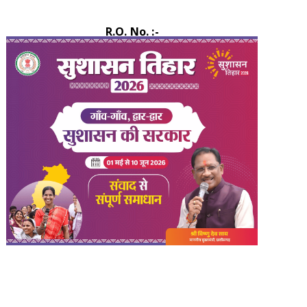
R.O. No. :-