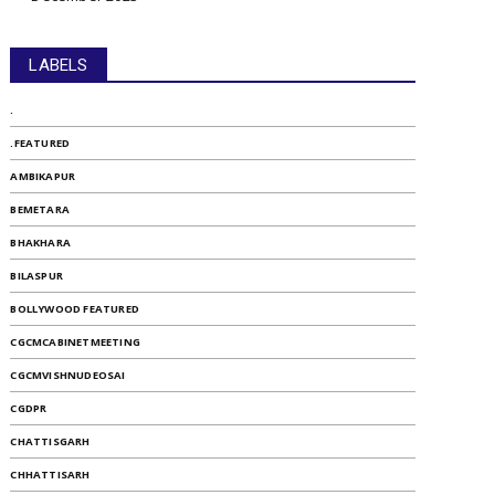
LABELS
.
.FEATURED
AMBIKAPUR
BEMETARA
BHAKHARA
BILASPUR
BOLLYWOOD FEATURED
CGCMCABINETMEETING
CGCMVISHNUDEOSAI
CGDPR
CHATTISGARH
CHHATTISARH