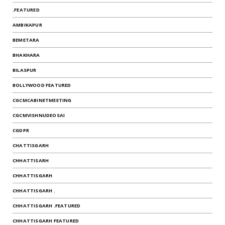
.FEATURED
AMBIKAPUR
BEMETARA
BHAKHARA
BILASPUR
BOLLYWOOD FEATURED
CGCMCABINETMEETING
CGCMVISHNUDEOSAI
CGDPR
CHATTISGARH
CHHATTISARH
CHHATTISGARH
CHHATTISGARH .
CHHATTISGARH .FEATURED
CHHATTISGARH FEATURED