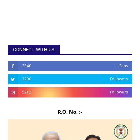
CONNECT WITH US
2340
Fans
3290
Followers
5212
Followers
R.O. No. :-