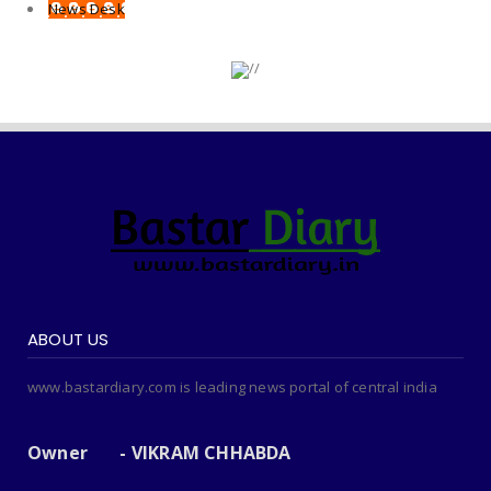
News Desk
ABOUT US
www.bastardiary.com is leading news portal of central india
Owner - VIKRAM CHHABDA