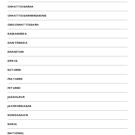
CHHATTISGARHA
CHHATTISGARHBREAKING
CMOCHHATTISGARH
DAMAKHEDA
DANTEWADA
DHAMTARI
DPRCG
EATURED
FEATURED
FETURED
JAGDALPUR
JASHPURNAGAR
KONDAGAON
KORIA
NATIONAL