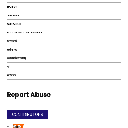
RAIPUR
SUKAMA
SURAJPUR
UTTAR-BASTAR-KANKER
अन्यखबरें
छत्तीसगढ़
जनसंपर्कछत्तीसगढ़
धर्म
मनोरंजन
Report Abuse
CONTRIBUTORS
Admin