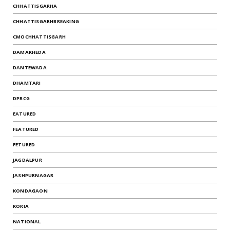
CHHATTISGARHA
CHHATTISGARHBREAKING
CMOCHHATTISGARH
DAMAKHEDA
DANTEWADA
DHAMTARI
DPRCG
EATURED
FEATURED
FETURED
JAGDALPUR
JASHPURNAGAR
KONDAGAON
KORIA
NATIONAL