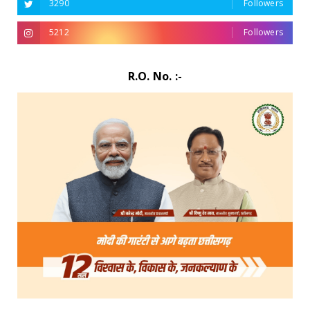
3290
Followers
5212
Followers
R.O. No. :-