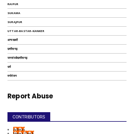
RAIPUR
SUKAMA
SURAJPUR
UTTAR-BASTAR-KANKER
अन्यखबरें
छत्तीसगढ़
जनसंपर्कछत्तीसगढ़
धर्म
मनोरंजन
Report Abuse
CONTRIBUTORS
Admin
News Desk