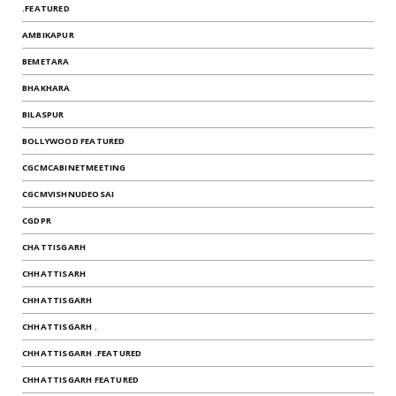
.FEATURED
AMBIKAPUR
BEMETARA
BHAKHARA
BILASPUR
BOLLYWOOD FEATURED
CGCMCABINETMEETING
CGCMVISHNUDEOSAI
CGDPR
CHATTISGARH
CHHATTISARH
CHHATTISGARH
CHHATTISGARH .
CHHATTISGARH .FEATURED
CHHATTISGARH FEATURED