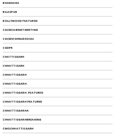
BHAKHARA
BILASPUR
BOLLYWOOD FEATURED
CGCMCABINETMEETING
CGCMVISHNUDEOSAI
CGDPR
CHATTISGARH
CHHATTISARH
CHHATTISGARH
CHHATTISGARH .
CHHATTISGARH .FEATURED
CHHATTISGARH FEATURED
CHHATTISGARHA
CHHATTISGARHBREAKING
CMOCHHATTISGARH