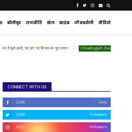
ेश
बॉलीवुड
राजनीति
खेल
साइंस
जीवनशैली
वीडियो
 चट कर गए किचन का पूरा राशन
रायपुर पुलिस कमिश्नरेट 
Chhattisgarh .Featured
CONNECT WITH US
2340
Fans
3290
Followers
5212
Followers