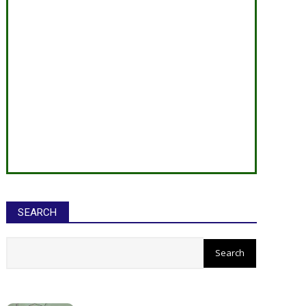
SEARCH
सीईओ ने घोटाले कर बनाई करोड़ों की
संपत्ति, ED छापे में खुलासा