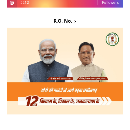
5212
Followers
R.O. No. :-