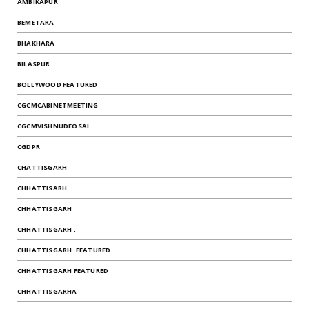
AMBIKAPUR
BEMETARA
BHAKHARA
BILASPUR
BOLLYWOOD FEATURED
CGCMCABINETMEETING
CGCMVISHNUDEOSAI
CGDPR
CHATTISGARH
CHHATTISARH
CHHATTISGARH
CHHATTISGARH .
CHHATTISGARH .FEATURED
CHHATTISGARH FEATURED
CHHATTISGARHA