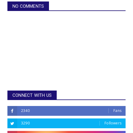
NO COMMENTS
CONNECT WITH US
2340
Fans
3290
Followers