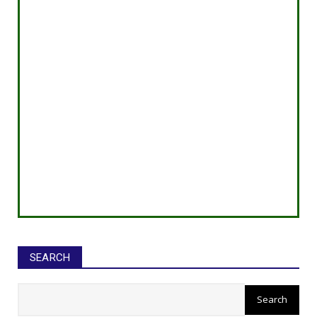
SEARCH
सीईओ ने घोटाले कर बनाई करोड़ों की
संपत्ति, ED छापे में खुलासा