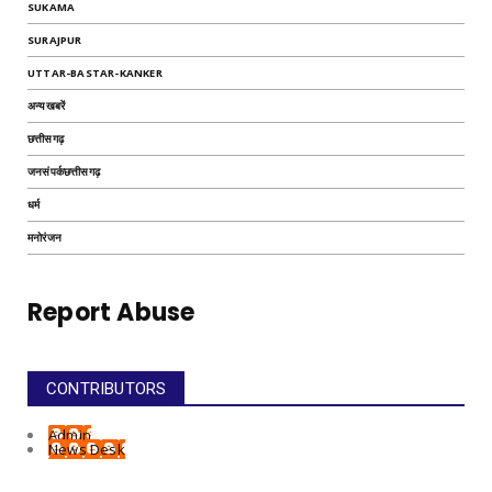
SUKAMA
SURAJPUR
UTTAR-BASTAR-KANKER
अन्यखबरें
छत्तीसगढ़
जनसंपर्कछत्तीसगढ़
धर्म
मनोरंजन
Report Abuse
CONTRIBUTORS
Admin
News Desk