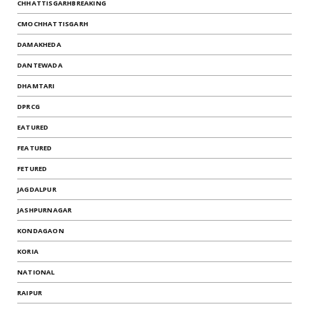
CHHATTISGARHBREAKING
CMOCHHATTISGARH
DAMAKHEDA
DANTEWADA
DHAMTARI
DPRCG
EATURED
FEATURED
FETURED
JAGDALPUR
JASHPURNAGAR
KONDAGAON
KORIA
NATIONAL
RAIPUR