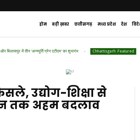
होम
बड़ी ख़बर
छत्तीसगढ़
मध्य प्रदेश
देश
विद
अन्नपूर्ति ग्रेन एटीएम‘ का शुभारंभ
गिरदावरी प्रक्रिया
Chhattisgarh .Featured
ैसले, उद्योग-शिक्षा से
नून तक अहम बदलाव