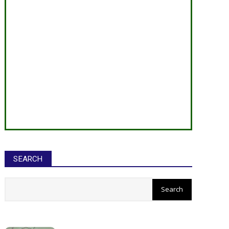
SEARCH
सीईओ ने घोटाले कर बनाई करोड़ों की
संपत्ति, ED छापे में खुलासा