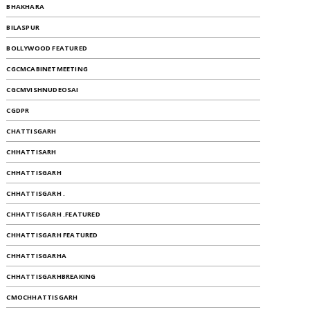
BHAKHARA
BILASPUR
BOLLYWOOD FEATURED
CGCMCABINETMEETING
CGCMVISHNUDEOSAI
CGDPR
CHATTISGARH
CHHATTISARH
CHHATTISGARH
CHHATTISGARH .
CHHATTISGARH .FEATURED
CHHATTISGARH FEATURED
CHHATTISGARHA
CHHATTISGARHBREAKING
CMOCHHATTISGARH