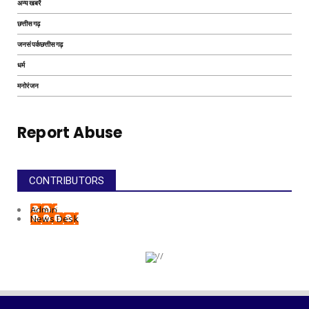
अन्यखबरें
छत्तीसगढ़
जनसंपर्कछत्तीसगढ़
धर्म
मनोरंजन
Report Abuse
CONTRIBUTORS
Admin
News Desk