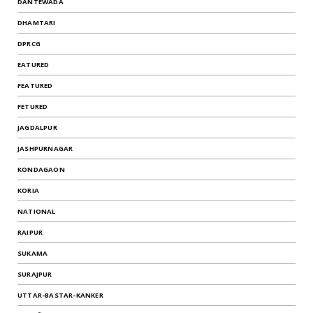
DANTEWADA
DHAMTARI
DPRCG
EATURED
FEATURED
FETURED
JAGDALPUR
JASHPURNAGAR
KONDAGAON
KORIA
NATIONAL
RAIPUR
SUKAMA
SURAJPUR
UTTAR-BASTAR-KANKER