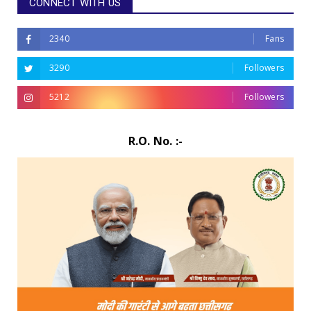
CONNECT WITH US
2340
Fans
3290
Followers
5212
Followers
R.O. No. :-