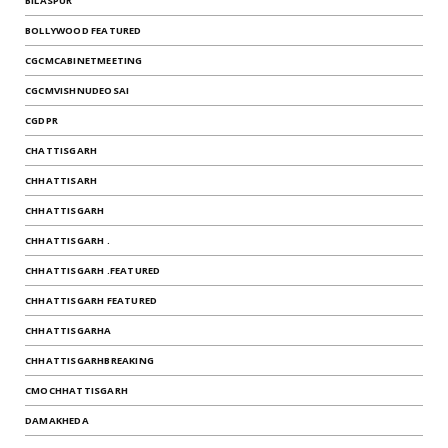
BILASPUR
BOLLYWOOD FEATURED
CGCMCABINETMEETING
CGCMVISHNUDEOSAI
CGDPR
CHATTISGARH
CHHATTISARH
CHHATTISGARH
CHHATTISGARH .
CHHATTISGARH .FEATURED
CHHATTISGARH FEATURED
CHHATTISGARHA
CHHATTISGARHBREAKING
CMOCHHATTISGARH
DAMAKHEDA