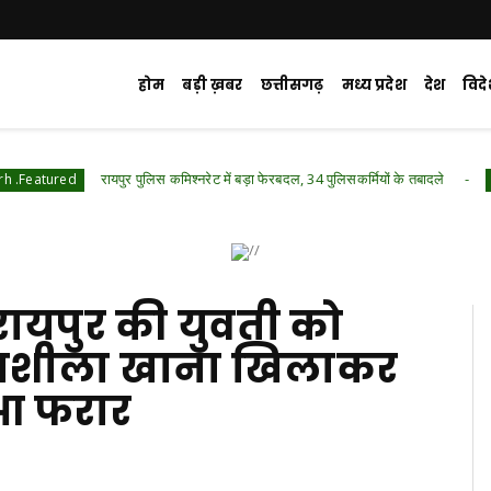
होम
बड़ी ख़बर
छत्तीसगढ़
मध्य प्रदेश
देश
विद
रायपुर पुलिस कमिश्नरेट में बड़ा फेरबदल, 34 पुलिसकर्मियों के तबादले
Chhattisgarh
रायपुर की युवती को
 नशीला खाना खिलाकर
ुआ फरार