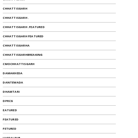
CHHATTISGARH
CHHATTISGARH .
CHHATTISGARH .FEATURED
CHHATTISGARH FEATURED
CHHATTISGARHA
CHHATTISGARHBREAKING
CMOCHHATTISGARH
DAMAKHEDA
DANTEWADA
DHAMTARI
DPRCG
EATURED
FEATURED
FETURED
JAGDALPUR