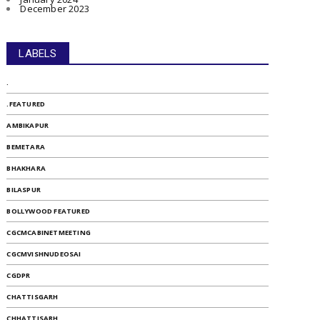
December 2023
LABELS
.
.FEATURED
AMBIKAPUR
BEMETARA
BHAKHARA
BILASPUR
BOLLYWOOD FEATURED
CGCMCABINETMEETING
CGCMVISHNUDEOSAI
CGDPR
CHATTISGARH
CHHATTISARH