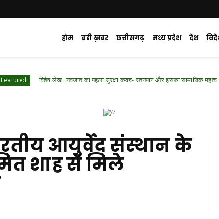
होम
बड़ी ख़बर
छत्तीसगढ़
मध्य प्रदेश
देश
विद
ेष लेख : नवजात का पहला सुरक्षा कवच- स्तनपान और इसका सामाजिक महत्व
Chhattisg
रतीय आयुर्वेद संस्थान के
मित शाह से मिले
य
d