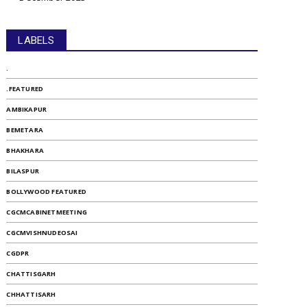
LABELS
.
.FEATURED
AMBIKAPUR
BEMETARA
BHAKHARA
BILASPUR
BOLLYWOOD FEATURED
CGCMCABINETMEETING
CGCMVISHNUDEOSAI
CGDPR
CHATTISGARH
CHHATTISARH