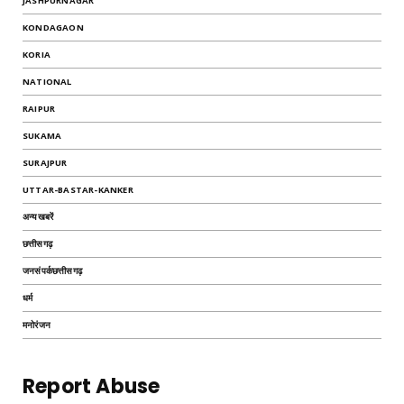
JASHPURNAGAR
KONDAGAON
KORIA
NATIONAL
RAIPUR
SUKAMA
SURAJPUR
UTTAR-BASTAR-KANKER
अन्यखबरें
छत्तीसगढ़
जनसंपर्कछत्तीसगढ़
धर्म
मनोरंजन
Report Abuse