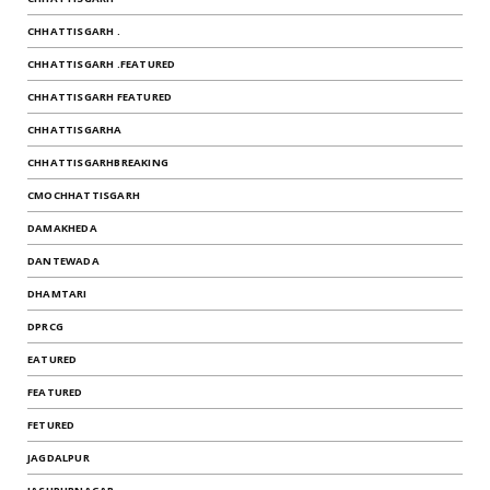
CHHATTISGARH .
CHHATTISGARH .FEATURED
CHHATTISGARH FEATURED
CHHATTISGARHA
CHHATTISGARHBREAKING
CMOCHHATTISGARH
DAMAKHEDA
DANTEWADA
DHAMTARI
DPRCG
EATURED
FEATURED
FETURED
JAGDALPUR