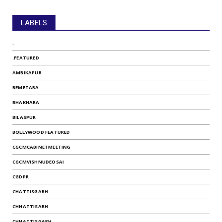
LABELS
.
.FEATURED
AMBIKAPUR
BEMETARA
BHAKHARA
BILASPUR
BOLLYWOOD FEATURED
CGCMCABINETMEETING
CGCMVISHNUDEOSAI
CGDPR
CHATTISGARH
CHHATTISARH
CHHATTISGARH