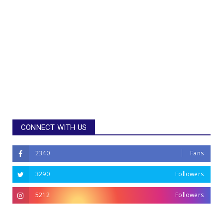
CONNECT WITH US
2340
Fans
3290
Followers
5212
Followers