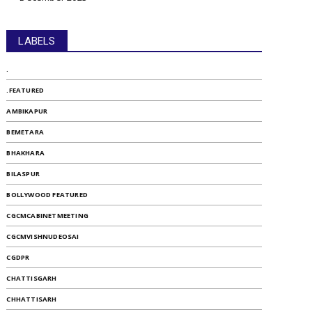
LABELS
.
.FEATURED
AMBIKAPUR
BEMETARA
BHAKHARA
BILASPUR
BOLLYWOOD FEATURED
CGCMCABINETMEETING
CGCMVISHNUDEOSAI
CGDPR
CHATTISGARH
CHHATTISARH