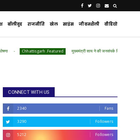
ेश
बॉलीवुड
राजनीति
खेल
साइंस
जीवनशैली
वीडियो
मुख्यमंत्री साय ने की जनसंपर्क विभाग के 'मुस्कुराता बस्तर' पहल 
hattisgarh .Featured
CONNECT WITH US
2340
Fans
3290
Followers
5212
Followers